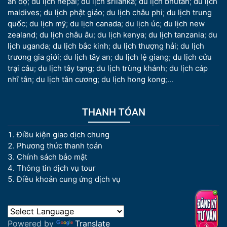
ấn độ
;
du lịch nepal
;
du lịch srilanka
;
du lịch bhutan
;
du lịch
maldives
;
du lịch phật giáo
;
du lịch châu phi
;
du lịch trung
quốc
;
du lịch mỹ
;
du lịch canada
;
du lịch úc
;
du lịch new
zealand
;
du lịch châu âu
;
du lịch kenya
;
du lịch tanzania
;
du
lịch uganda
;
du lịch bắc kinh
;
du lịch thượng hải
;
du lịch
trương gia giới
;
du lịch tây an
;
du lịch lệ giang
;
du lịch cửu
trại câu
;
du lịch tây tạng
;
du lịch trùng khánh
;
du lịch cáp
nhĩ tân
;
du lịch tân cương
;
du lịch hong kong
;...
THANH TÓAN
Điều kiện giao dịch chung
Phương thức thanh toán
Chính sách bảo mật
Thông tin dịch vụ tour
Điều khoản cung ứng dịch vụ
Powered by
Translate