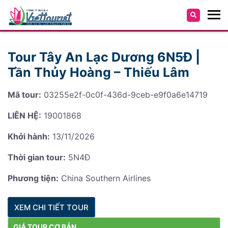
Tour Tây An Lạc Dương 6N5Đ |
Tần Thủy Hoàng – Thiếu Lâm
Mã tour:
03255e2f-0c0f-436d-9ceb-e9f0a6e14719
LIÊN HỆ:
19001868
Khởi hành:
13/11/2026
Thời gian tour:
5N4Đ
Phương tiện:
China Southern Airlines
XEM CHI TIẾT TOUR
GIÁ TOUR CƠ BẢN