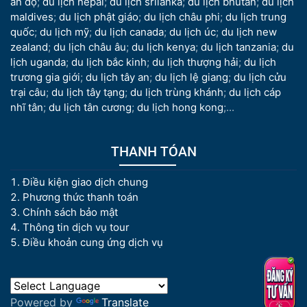
ấn độ
;
du lịch nepal
;
du lịch srilanka
;
du lịch bhutan
;
du lịch
maldives
;
du lịch phật giáo
;
du lịch châu phi
;
du lịch trung
quốc
;
du lịch mỹ
;
du lịch canada
;
du lịch úc
;
du lịch new
zealand
;
du lịch châu âu
;
du lịch kenya
;
du lịch tanzania
;
du
lịch uganda
;
du lịch bắc kinh
;
du lịch thượng hải
;
du lịch
trương gia giới
;
du lịch tây an
;
du lịch lệ giang
;
du lịch cửu
trại câu
;
du lịch tây tạng
;
du lịch trùng khánh
;
du lịch cáp
nhĩ tân
;
du lịch tân cương
;
du lịch hong kong
;...
THANH TÓAN
Điều kiện giao dịch chung
Phương thức thanh toán
Chính sách bảo mật
Thông tin dịch vụ tour
Điều khoản cung ứng dịch vụ
Powered by
Translate