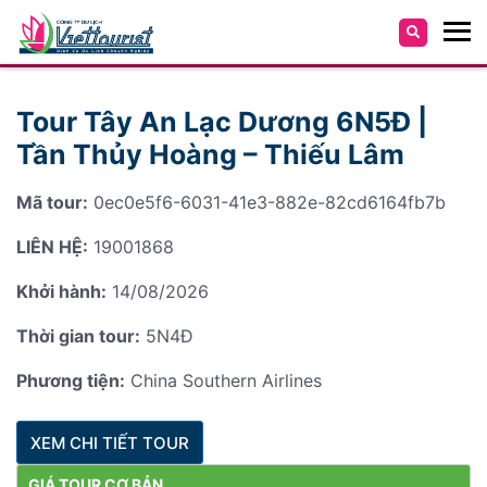
Tour Tây An Lạc Dương 6N5Đ |
Tần Thủy Hoàng – Thiếu Lâm
Mã tour:
0ec0e5f6-6031-41e3-882e-82cd6164fb7b
LIÊN HỆ:
19001868
Khởi hành:
14/08/2026
Thời gian tour:
5N4Đ
Phương tiện:
China Southern Airlines
XEM CHI TIẾT TOUR
GIÁ TOUR CƠ BẢN