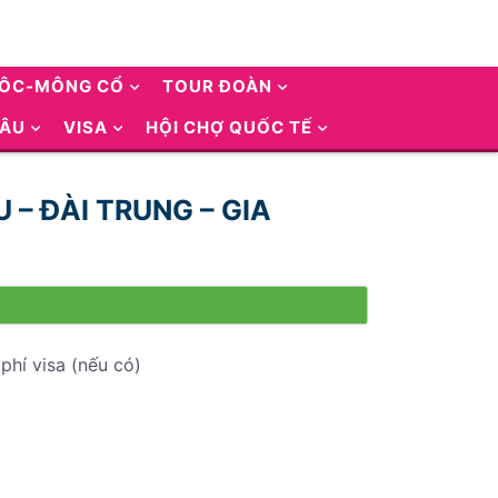
UÔC-MÔNG CỔ
TOUR ĐOÀN
 ÂU
VISA
HỘI CHỢ QUỐC TẾ
U – ĐÀI TRUNG – GIA
phí visa (nếu có)