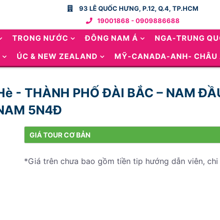
93 LÊ QUỐC HƯNG, P.12, Q.4, TP.HCM
19001868 - 0909886688
TRONG NƯỚC
ĐÔNG NAM Á
NGA-TRUNG Q
ÚC & NEW ZEALAND
MỸ-CANADA-ANH- CHÂU
a Hè - THÀNH PHỐ ĐÀI BẮC – NAM ĐẦ
 NAM 5N4Đ
GIÁ TOUR CƠ BẢN
*Giá trên chưa bao gồm tiền tip hướng dẫn viên, chi 