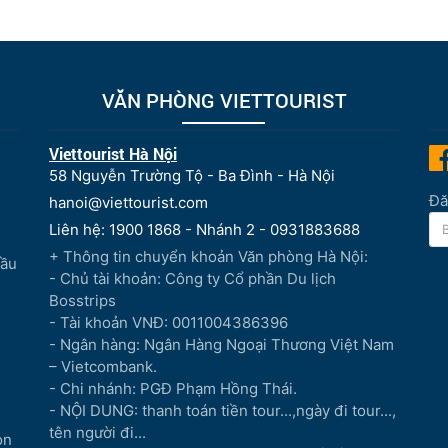
VĂN PHÒNG VIETTOURIST
Viettourist Hà Nội
58 Nguyễn Trường Tộ - Ba Đình - Hà Nội
Đă
hanoi@viettourist.com
Liên hệ: 1900 1868 - Nhánh 2 - 0931883688
+ Thông tin chuyển khoản Văn phòng Hà Nội:
Đầu
- Chủ tài khoản: Công ty Cổ phần Du lịch
Bosstrips
- Tài khoản VNĐ: 0011004386396
- Ngân hàng: Ngân Hàng Ngoại Thương Việt Nam
– Vietcombank.
- Chi nhánh: PGĐ Phạm Hồng Thái.
- NỘI DUNG: thanh toán tiền tour...,ngày đi tour...,
tên người đi...
òn