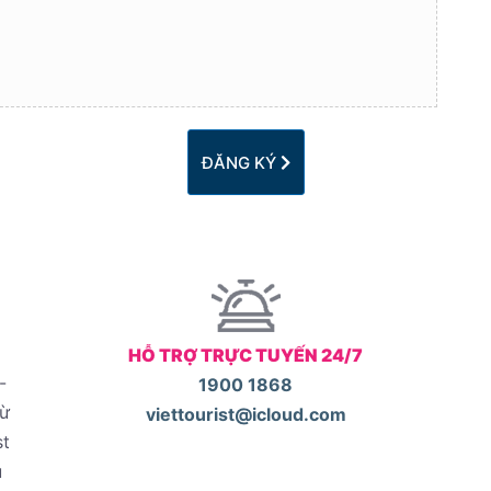
ĐĂNG KÝ
HỖ TRỢ TRỰC TUYẾN 24/7
-
1900 1868
từ
viettourist@icloud.com
st
u