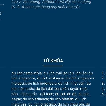
Lưu ý: Văn phòng Viettourist Hà Nội chỉ sử dụng
..,
01 tài khoản ngân hàng duy nhất như trên.
ử
.
TỪ KHÓA
du lịch campuchia
;
du lịch thái lan
;
du lịch lào
;
du
lịch singapore
;
du lịch malaysia
;
du lịch singapore
malaysia
;
du lịch indonesia
;
du lịch nhật bản
;
du
lịch hàn quốc
;
du lịch đài loan
;
liên tuyến nhật
bản - hàn quốc - đài loan
;
du lịch ấn độ
;
du lịch
nepal
;
du lịch srilanka
;
du lịch bhutan
;
du lịch
maldives
;
du lịch phật giáo
;
du lịch châu phi
;
du