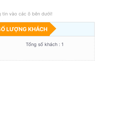
 tin vào các ô bên dưới!
SỐ LƯỢNG KHÁCH
Tổng số khách :
1