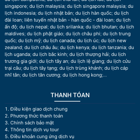
singapore
;
du lịch malaysia
;
du lịch singapore malaysia
;
du
lịch indonesia
;
du lịch nhật bản
;
du lịch hàn quốc
;
du lịch
đài loan
;
liên tuyến nhật bản - hàn quốc - đài loan
;
du lịch
ấn độ
;
du lịch nepal
;
du lịch srilanka
;
du lịch bhutan
;
du lịch
maldives
;
du lịch phật giáo
;
du lịch châu phi
;
du lịch trung
quốc
;
du lịch mỹ
;
du lịch canada
;
du lịch úc
;
du lịch new
zealand
;
du lịch châu âu
;
du lịch kenya
;
du lịch tanzania
;
du
lịch uganda
;
du lịch bắc kinh
;
du lịch thượng hải
;
du lịch
trương gia giới
;
du lịch tây an
;
du lịch lệ giang
;
du lịch cửu
trại câu
;
du lịch tây tạng
;
du lịch trùng khánh
;
du lịch cáp
nhĩ tân
;
du lịch tân cương
;
du lịch hong kong
;...
THANH TÓAN
Điều kiện giao dịch chung
Phương thức thanh toán
Chính sách bảo mật
Thông tin dịch vụ tour
Điều khoản cung ứng dịch vụ