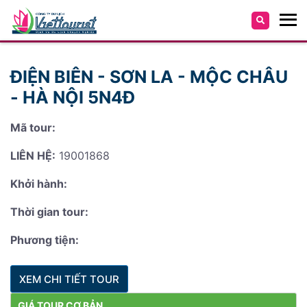
ĐIỆN BIÊN - SƠN LA - MỘC CHÂU
- HÀ NỘI 5N4Đ
Mã tour:
LIÊN HỆ:
19001868
Khởi hành:
Thời gian tour:
Phương tiện:
XEM CHI TIẾT TOUR
GIÁ TOUR CƠ BẢN