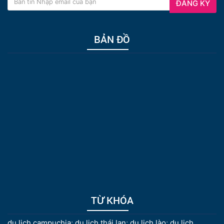
ĐĂNG KÝ
BẢN ĐỒ
TỪ KHÓA
du lịch campuchia
;
du lịch thái lan
;
du lịch lào
;
du lịch