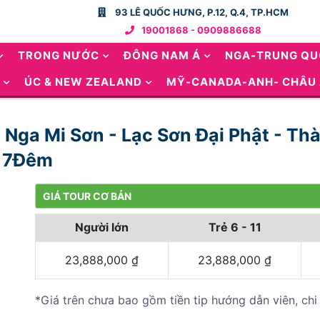
93 LÊ QUỐC HƯNG, P.12, Q.4, TP.HCM
19001868 - 0909886688
TRONG NƯỚC
ĐÔNG NAM Á
NGA-TRUNG Q
ÚC & NEW ZEALAND
MỸ-CANADA-ANH- CHÂU
- Nga Mi Sơn - Lạc Sơn Đại Phật - T
y 7Đêm
GIÁ TOUR CƠ BẢN
Người lớn
Trẻ 6 - 11
23,888,000
₫
23,888,000
₫
*Giá trên chưa bao gồm tiền tip hướng dẫn viên, chi 