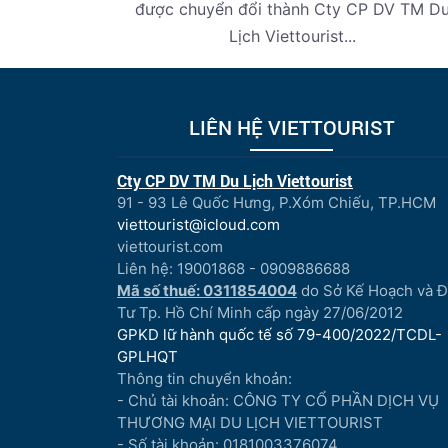
được chuyển đổi thành Cty CP DV TM D
Lịch Viettourist...
LIÊN HỆ VIETTOURIST
Cty CP DV TM Du Lịch Viettourist
91 - 93 Lê Quốc Hưng, P.Xóm Chiếu, TP.HCM
viettourist@icloud.com
viettourist.com
Liên hệ: 19001868 - 0909886688
Mã số thuế: 0311854004
do Sở Kế Hoạch và 
Tư Tp. Hồ Chí Minh cấp ngày 27/06/2012
GPKD lữ hành quốc tế số 79-400/2022/TCDL-
GPLHQT
Thông tin chuyển khoản:
- Chủ tài khoản: CÔNG TY CỔ PHẦN DỊCH VỤ
THƯƠNG MẠI DU LỊCH VIETTOURIST
- Số tài khoản: 0181003376074