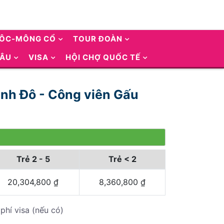
UÔC-MÔNG CỔ
TOUR ĐOÀN
 ÂU
VISA
HỘI CHỢ QUỐC TẾ
hành Đô - Công viên Gấu
Trẻ 2 - 5
Trẻ < 2
20,304,800
₫
8,360,800
₫
phí visa (nếu có)