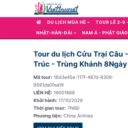
DU LỊCH MÙA HÈ
TOUR LỄ 2-9
NHẬT-HÀN-ĐÀI
NAM Á - PHẬT GIÁO
Tour du lịch Cửu Trại Câu 
Trúc - Trùng Khánh 8Ngà
Mã tour:
16d3e45e-117f-487d-8309-
9591da0fea19
LIÊN HỆ:
19001868
Khởi hành:
17/10/2026
Thời gian tour:
7N6Đ
Phương tiện:
China Airlines