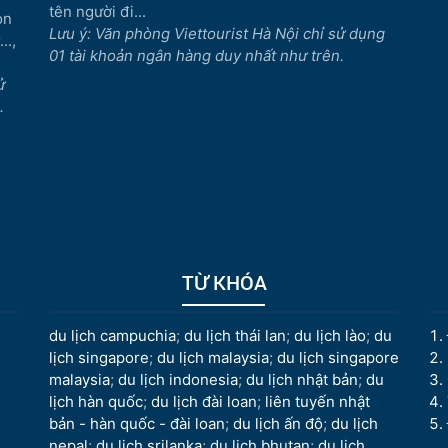
tên người đi...
òn
Lưu ý: Văn phòng Viettourist Hà Nội chỉ sử dụng
..,
01 tài khoản ngân hàng duy nhất như trên.
ử
.
TỪ KHÓA
du lịch campuchia
;
du lịch thái lan
;
du lịch lào
;
du
lịch singapore
;
du lịch malaysia
;
du lịch singapore
malaysia
;
du lịch indonesia
;
du lịch nhật bản
;
du
lịch hàn quốc
;
du lịch đài loan
;
liên tuyến nhật
bản - hàn quốc - đài loan
;
du lịch ấn độ
;
du lịch
nepal
;
du lịch srilanka
;
du lịch bhutan
;
du lịch