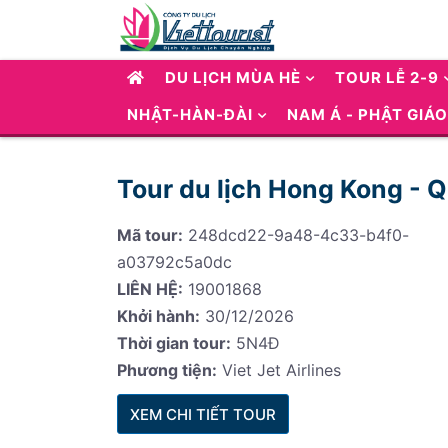
DU LỊCH MÙA HÈ
TOUR LỄ 2-9
NHẬT-HÀN-ĐÀI
NAM Á - PHẬT GIÁO
Tour du lịch Hong Kong - 
Mã tour:
248dcd22-9a48-4c33-b4f0-
a03792c5a0dc
LIÊN HỆ:
19001868
Khởi hành:
30/12/2026
Thời gian tour:
5N4Đ
Phương tiện:
Viet Jet Airlines
XEM CHI TIẾT TOUR