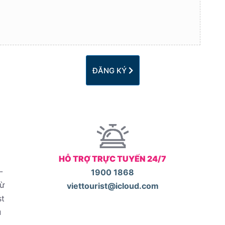
ĐĂNG KÝ
HỖ TRỢ TRỰC TUYẾN 24/7
-
1900 1868
từ
viettourist@icloud.com
st
u