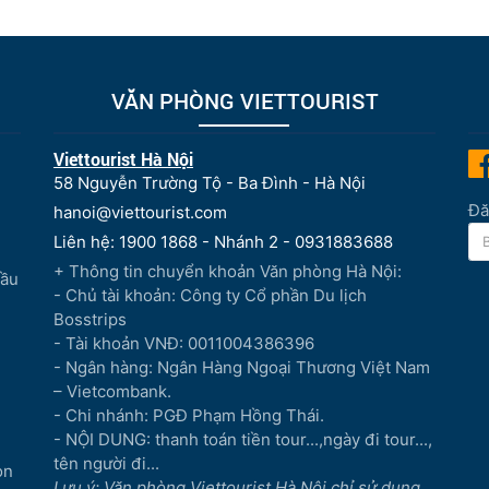
VĂN PHÒNG VIETTOURIST
Viettourist Hà Nội
58 Nguyễn Trường Tộ - Ba Đình - Hà Nội
Đă
hanoi@viettourist.com
Liên hệ: 1900 1868 - Nhánh 2 - 0931883688
+ Thông tin chuyển khoản Văn phòng Hà Nội:
Đầu
- Chủ tài khoản: Công ty Cổ phần Du lịch
Bosstrips
- Tài khoản VNĐ: 0011004386396
- Ngân hàng: Ngân Hàng Ngoại Thương Việt Nam
– Vietcombank.
- Chi nhánh: PGĐ Phạm Hồng Thái.
- NỘI DUNG: thanh toán tiền tour...,ngày đi tour...,
tên người đi...
òn
Lưu ý: Văn phòng Viettourist Hà Nội chỉ sử dụng