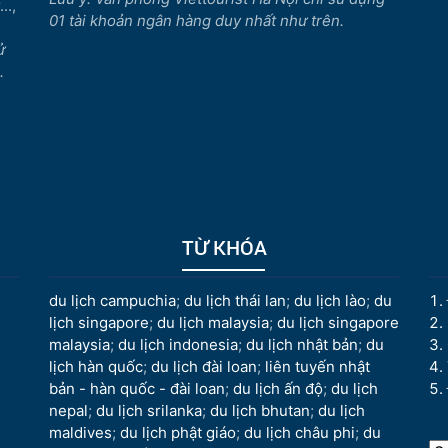
..,
01 tài khoản ngân hàng duy nhất như trên.
ử
.
TỪ KHÓA
du lịch campuchia
;
du lịch thái lan
;
du lịch lào
;
du
lịch singapore
;
du lịch malaysia
;
du lịch singapore
malaysia
;
du lịch indonesia
;
du lịch nhật bản
;
du
lịch hàn quốc
;
du lịch đài loan
;
liên tuyến nhật
bản - hàn quốc - đài loan
;
du lịch ấn độ
;
du lịch
nepal
;
du lịch srilanka
;
du lịch bhutan
;
du lịch
maldives
;
du lịch phật giáo
;
du lịch châu phi
;
du