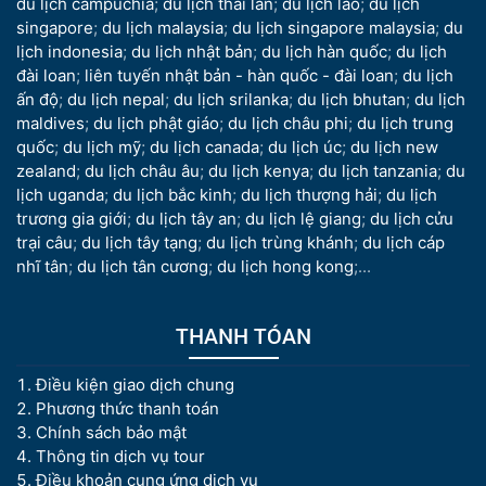
du lịch campuchia
;
du lịch thái lan
;
du lịch lào
;
du lịch
singapore
;
du lịch malaysia
;
du lịch singapore malaysia
;
du
lịch indonesia
;
du lịch nhật bản
;
du lịch hàn quốc
;
du lịch
đài loan
;
liên tuyến nhật bản - hàn quốc - đài loan
;
du lịch
ấn độ
;
du lịch nepal
;
du lịch srilanka
;
du lịch bhutan
;
du lịch
maldives
;
du lịch phật giáo
;
du lịch châu phi
;
du lịch trung
quốc
;
du lịch mỹ
;
du lịch canada
;
du lịch úc
;
du lịch new
zealand
;
du lịch châu âu
;
du lịch kenya
;
du lịch tanzania
;
du
lịch uganda
;
du lịch bắc kinh
;
du lịch thượng hải
;
du lịch
trương gia giới
;
du lịch tây an
;
du lịch lệ giang
;
du lịch cửu
trại câu
;
du lịch tây tạng
;
du lịch trùng khánh
;
du lịch cáp
nhĩ tân
;
du lịch tân cương
;
du lịch hong kong
;...
THANH TÓAN
Điều kiện giao dịch chung
Phương thức thanh toán
Chính sách bảo mật
Thông tin dịch vụ tour
Điều khoản cung ứng dịch vụ