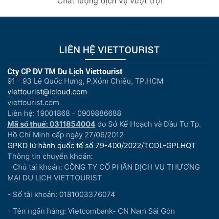
Chất lượng dịch vụ vượt trội
LIÊN HỆ VIETTOURIST
Cty CP DV TM Du Lịch Viettourist
91 - 93 Lê Quốc Hưng, P.Xóm Chiếu, TP.HCM
viettourist@icloud.com
viettourist.com
Liên hệ: 19001868 - 0909886688
Mã số thuế: 0311854004
do Sở Kế Hoạch và Đầu Tư Tp.
Hồ Chí Minh cấp ngày 27/06/2012
GPKD lữ hành quốc tế số 79-400/2022/TCDL-GPLHQT
Thông tin chuyển khoản:
- Chủ tài khoản: CÔNG TY CỔ PHẦN DỊCH VỤ THƯƠNG
MẠI DU LỊCH VIETTOURIST
- Số tài khoản: 0181003376074
- Tên ngân hàng: Vietcombank- CN Nam Sài Gòn