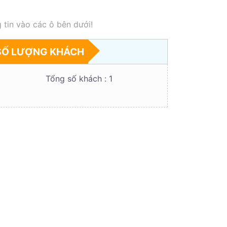
 tin vào các ô bên dưới!
SỐ LƯỢNG KHÁCH
Tổng số khách :
1