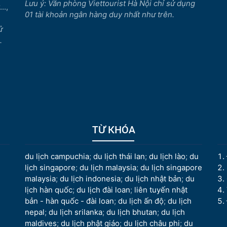
Lưu ý: Văn phòng Viettourist Hà Nội chỉ sử dụng
..,
01 tài khoản ngân hàng duy nhất như trên.
ử
.
TỪ KHÓA
du lịch campuchia
;
du lịch thái lan
;
du lịch lào
;
du
lịch singapore
;
du lịch malaysia
;
du lịch singapore
malaysia
;
du lịch indonesia
;
du lịch nhật bản
;
du
lịch hàn quốc
;
du lịch đài loan
;
liên tuyến nhật
bản - hàn quốc - đài loan
;
du lịch ấn độ
;
du lịch
nepal
;
du lịch srilanka
;
du lịch bhutan
;
du lịch
maldives
;
du lịch phật giáo
;
du lịch châu phi
;
du