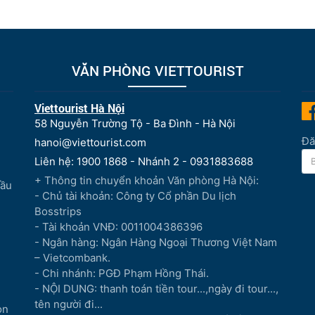
VĂN PHÒNG VIETTOURIST
Viettourist Hà Nội
58 Nguyễn Trường Tộ - Ba Đình - Hà Nội
Đă
hanoi@viettourist.com
Liên hệ: 1900 1868 - Nhánh 2 - 0931883688
+ Thông tin chuyển khoản Văn phòng Hà Nội:
Đầu
- Chủ tài khoản: Công ty Cổ phần Du lịch
Bosstrips
- Tài khoản VNĐ: 0011004386396
- Ngân hàng: Ngân Hàng Ngoại Thương Việt Nam
– Vietcombank.
- Chi nhánh: PGĐ Phạm Hồng Thái.
- NỘI DUNG: thanh toán tiền tour...,ngày đi tour...,
tên người đi...
òn