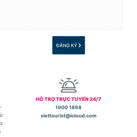
ĐĂNG KÝ
HỖ TRỢ TRỰC TUYẾN 24/7
-
1900 1868
từ
viettourist@icloud.com
st
u