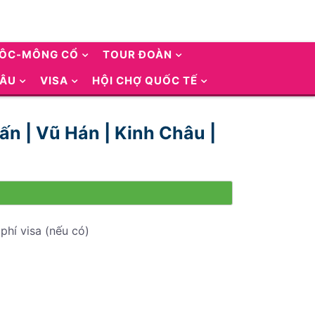
UÔC-MÔNG CỔ
TOUR ĐOÀN
 ÂU
VISA
HỘI CHỢ QUỐC TẾ
rấn | Vũ Hán | Kinh Châu |
phí visa (nếu có)