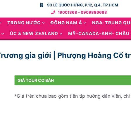
93 LÊ QUỐC HƯNG, P.12, Q.4, TP.HCM
19001868 - 0909886688
TRONG NƯỚC
ĐÔNG NAM Á
NGA-TRUNG Q
ÚC & NEW ZEALAND
MỸ-CANADA-ANH- CHÂU
 Trương gia giới | Phượng Hoàng Cổ t
GIÁ TOUR CƠ BẢN
*Giá trên chưa bao gồm tiền tip hướng dẫn viên, chi 