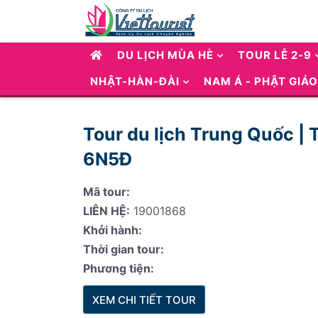
DU LỊCH MÙA HÈ
TOUR LỄ 2-9
NHẬT-HÀN-ĐÀI
NAM Á - PHẬT GIÁO
Tour du lịch Trung Quốc |
6N5Đ
Mã tour:
LIÊN HỆ:
19001868
Khởi hành:
Thời gian tour:
Phương tiện:
XEM CHI TIẾT TOUR