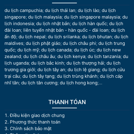
du lịch campuchia
;
du lịch thái lan
;
du lịch lào
;
du lịch
singapore
;
du lịch malaysia
;
du lịch singapore malaysia
;
du
lịch indonesia
;
du lịch nhật bản
;
du lịch hàn quốc
;
du lịch
đài loan
;
liên tuyến nhật bản - hàn quốc - đài loan
;
du lịch
ấn độ
;
du lịch nepal
;
du lịch srilanka
;
du lịch bhutan
;
du lịch
maldives
;
du lịch phật giáo
;
du lịch châu phi
;
du lịch trung
quốc
;
du lịch mỹ
;
du lịch canada
;
du lịch úc
;
du lịch new
zealand
;
du lịch châu âu
;
du lịch kenya
;
du lịch tanzania
;
du
lịch uganda
;
du lịch bắc kinh
;
du lịch thượng hải
;
du lịch
trương gia giới
;
du lịch tây an
;
du lịch lệ giang
;
du lịch cửu
trại câu
;
du lịch tây tạng
;
du lịch trùng khánh
;
du lịch cáp
nhĩ tân
;
du lịch tân cương
;
du lịch hong kong
;...
THANH TÓAN
Điều kiện giao dịch chung
Phương thức thanh toán
Chính sách bảo mật