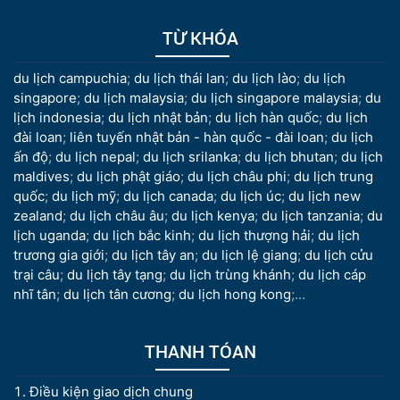
TỪ KHÓA
du lịch campuchia
;
du lịch thái lan
;
du lịch lào
;
du lịch
singapore
;
du lịch malaysia
;
du lịch singapore malaysia
;
du
lịch indonesia
;
du lịch nhật bản
;
du lịch hàn quốc
;
du lịch
đài loan
;
liên tuyến nhật bản - hàn quốc - đài loan
;
du lịch
ấn độ
;
du lịch nepal
;
du lịch srilanka
;
du lịch bhutan
;
du lịch
maldives
;
du lịch phật giáo
;
du lịch châu phi
;
du lịch trung
quốc
;
du lịch mỹ
;
du lịch canada
;
du lịch úc
;
du lịch new
zealand
;
du lịch châu âu
;
du lịch kenya
;
du lịch tanzania
;
du
lịch uganda
;
du lịch bắc kinh
;
du lịch thượng hải
;
du lịch
trương gia giới
;
du lịch tây an
;
du lịch lệ giang
;
du lịch cửu
trại câu
;
du lịch tây tạng
;
du lịch trùng khánh
;
du lịch cáp
nhĩ tân
;
du lịch tân cương
;
du lịch hong kong
;...
THANH TÓAN
Điều kiện giao dịch chung