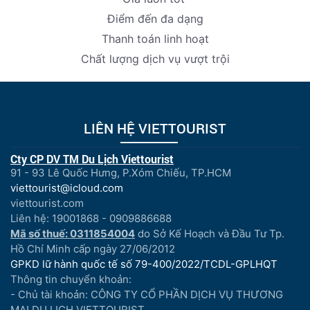
Điểm đến đa dạng
Thanh toán linh hoạt
Chất lượng dịch vụ vượt trội
LIÊN HỆ VIETTOURIST
Cty CP DV TM Du Lịch Viettourist
91 - 93 Lê Quốc Hưng, P.Xóm Chiếu, TP.HCM
viettourist@icloud.com
viettourist.com
Liên hệ: 19001868 - 0909886688
Mã số thuế: 0311854004
do Sở Kế Hoạch và Đầu Tư Tp.
Hồ Chí Minh cấp ngày 27/06/2012
GPKD lữ hành quốc tế số 79-400/2022/TCDL-GPLHQT
Thông tin chuyển khoản:
- Chủ tài khoản: CÔNG TY CỔ PHẦN DỊCH VỤ THƯƠNG
MẠI DU LỊCH VIETTOURIST