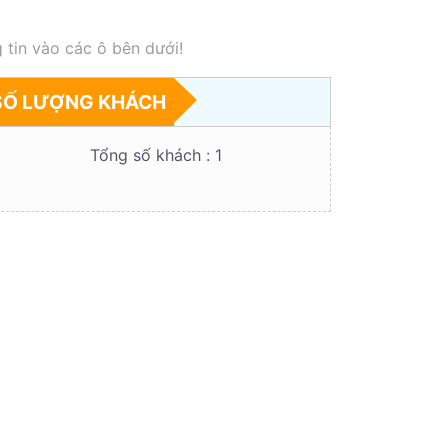
 tin vào các ô bên dưới!
SỐ LƯỢNG KHÁCH
Tổng số khách :
1