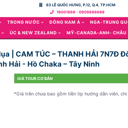
93 LÊ QUỐC HƯNG, P.12, Q.4, TP.HCM
19001868 - 0909886688
TRONG NƯỚC
ĐÔNG NAM Á
NGA-TRUNG Q
ÚC & NEW ZEALAND
MỸ-CANADA-ANH- CHÂU
ơ lụa | CAM TÚC – THANH HẢI 7N7Đ 
nh Hải - Hồ Chaka – Tây Ninh
GIÁ TOUR CƠ BẢN
*Giá trên chưa bao gồm tiền tip hướng dẫn viên, chi 