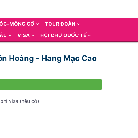
UÔC-MÔNG CỔ
TOUR ĐOÀN
 ÂU
VISA
HỘI CHỢ QUỐC TẾ
Đôn Hoàng - Hang Mạc Cao
phí visa (nếu có)