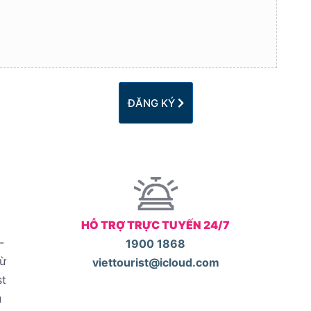
ĐĂNG KÝ
HỖ TRỢ TRỰC TUYẾN 24/7
-
1900 1868
từ
viettourist@icloud.com
st
u