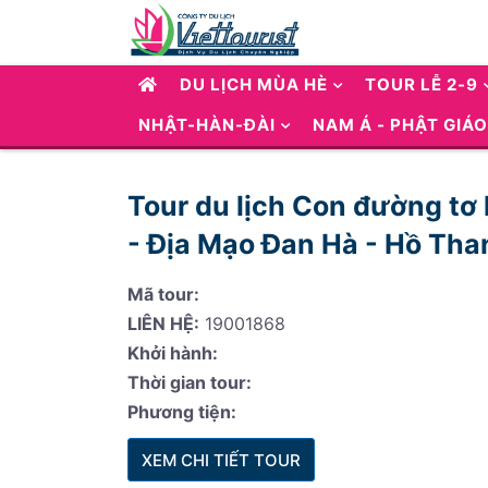
DU LỊCH MÙA HÈ
TOUR LỄ 2-9
NHẬT-HÀN-ĐÀI
NAM Á - PHẬT GIÁO
Tour du lịch Con đường t
- Địa Mạo Đan Hà - Hồ Tha
Mã tour:
LIÊN HỆ:
19001868
Khởi hành:
Thời gian tour:
Phương tiện:
XEM CHI TIẾT TOUR