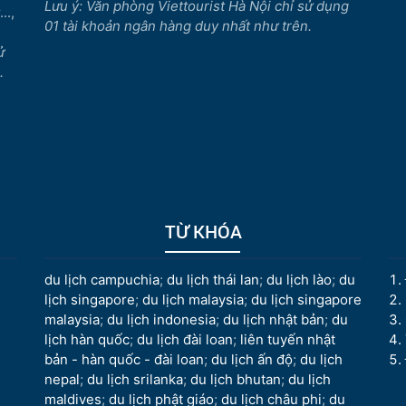
Lưu ý: Văn phòng Viettourist Hà Nội chỉ sử dụng
..,
01 tài khoản ngân hàng duy nhất như trên.
ử
.
TỪ KHÓA
du lịch campuchia
;
du lịch thái lan
;
du lịch lào
;
du
lịch singapore
;
du lịch malaysia
;
du lịch singapore
malaysia
;
du lịch indonesia
;
du lịch nhật bản
;
du
lịch hàn quốc
;
du lịch đài loan
;
liên tuyến nhật
bản - hàn quốc - đài loan
;
du lịch ấn độ
;
du lịch
nepal
;
du lịch srilanka
;
du lịch bhutan
;
du lịch
maldives
;
du lịch phật giáo
;
du lịch châu phi
;
du