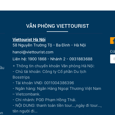
VĂN PHÒNG VIETTOURIST
Viettourist Hà Nội
58 Nguyễn Trường Tộ - Ba Đình - Hà Nội
Đă
hanoi@viettourist.com
Liên hệ: 1900 1868 - Nhánh 2 - 0931883688
+ Thông tin chuyển khoản Văn phòng Hà Nội:
Đầu
- Chủ tài khoản: Công ty Cổ phần Du lịch
Bosstrips
- Tài khoản VNĐ: 0011004386396
- Ngân hàng: Ngân Hàng Ngoại Thương Việt Nam
– Vietcombank.
- Chi nhánh: PGĐ Phạm Hồng Thái.
- NỘI DUNG: thanh toán tiền tour...,ngày đi tour...,
tên người đi...
òn