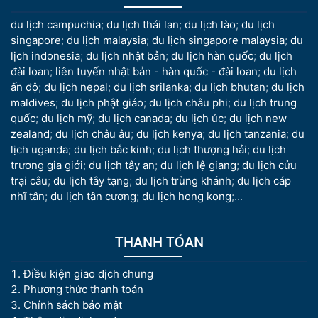
du lịch campuchia
;
du lịch thái lan
;
du lịch lào
;
du lịch
singapore
;
du lịch malaysia
;
du lịch singapore malaysia
;
du
lịch indonesia
;
du lịch nhật bản
;
du lịch hàn quốc
;
du lịch
đài loan
;
liên tuyến nhật bản - hàn quốc - đài loan
;
du lịch
ấn độ
;
du lịch nepal
;
du lịch srilanka
;
du lịch bhutan
;
du lịch
maldives
;
du lịch phật giáo
;
du lịch châu phi
;
du lịch trung
quốc
;
du lịch mỹ
;
du lịch canada
;
du lịch úc
;
du lịch new
zealand
;
du lịch châu âu
;
du lịch kenya
;
du lịch tanzania
;
du
lịch uganda
;
du lịch bắc kinh
;
du lịch thượng hải
;
du lịch
trương gia giới
;
du lịch tây an
;
du lịch lệ giang
;
du lịch cửu
trại câu
;
du lịch tây tạng
;
du lịch trùng khánh
;
du lịch cáp
nhĩ tân
;
du lịch tân cương
;
du lịch hong kong
;...
THANH TÓAN
Điều kiện giao dịch chung
Phương thức thanh toán
Chính sách bảo mật