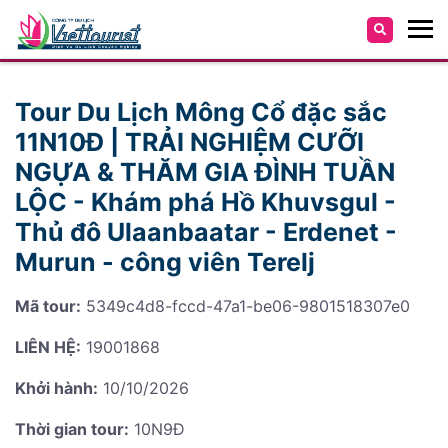
Tour Du Lịch Mông Cổ đặc sắc
11N10Đ | TRẢI NGHIỆM CƯỠI
NGỰA & THĂM GIA ĐÌNH TUẦN
LỘC - Khám phá Hồ Khuvsgul -
Thủ đô Ulaanbaatar - Erdenet -
Murun - công viên Terelj
Mã tour:
5349c4d8-fccd-47a1-be06-9801518307e0
LIÊN HỆ:
19001868
Khởi hành:
10/10/2026
Thời gian tour:
10N9Đ