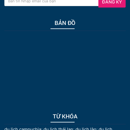
ĐĂNG KÝ
BẢN ĐỒ
TỪ KHÓA
du lịch campuchia
;
du lịch thái lan
;
du lịch lào
;
du lịch