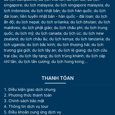
singapore
;
du lịch malaysia
;
du lịch singapore malaysia
;
du
lịch indonesia
;
du lịch nhật bản
;
du lịch hàn quốc
;
du lịch
đài loan
;
liên tuyến nhật bản - hàn quốc - đài loan
;
du lịch
ấn độ
;
du lịch nepal
;
du lịch srilanka
;
du lịch bhutan
;
du lịch
maldives
;
du lịch phật giáo
;
du lịch châu phi
;
du lịch trung
quốc
;
du lịch mỹ
;
du lịch canada
;
du lịch úc
;
du lịch new
zealand
;
du lịch châu âu
;
du lịch kenya
;
du lịch tanzania
;
du
lịch uganda
;
du lịch bắc kinh
;
du lịch thượng hải
;
du lịch
trương gia giới
;
du lịch tây an
;
du lịch lệ giang
;
du lịch cửu
trại câu
;
du lịch tây tạng
;
du lịch trùng khánh
;
du lịch cáp
nhĩ tân
;
du lịch tân cương
;
du lịch hong kong
;...
THANH TÓAN
Điều kiện giao dịch chung
Phương thức thanh toán
Chính sách bảo mật
Thông tin dịch vụ tour
Điều khoản cung ứng dịch vụ