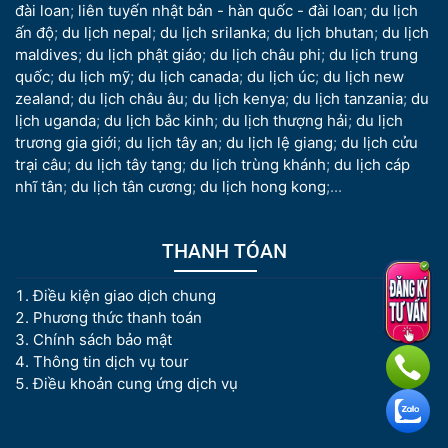
đài loan
;
liên tuyến nhật bản - hàn quốc - đài loan
;
du lịch
ấn độ
;
du lịch nepal
;
du lịch srilanka
;
du lịch bhutan
;
du lịch
maldives
;
du lịch phật giáo
;
du lịch châu phi
;
du lịch trung
quốc
;
du lịch mỹ
;
du lịch canada
;
du lịch úc
;
du lịch new
zealand
;
du lịch châu âu
;
du lịch kenya
;
du lịch tanzania
;
du
lịch uganda
;
du lịch bắc kinh
;
du lịch thượng hải
;
du lịch
trương gia giới
;
du lịch tây an
;
du lịch lệ giang
;
du lịch cửu
trại câu
;
du lịch tây tạng
;
du lịch trùng khánh
;
du lịch cáp
nhĩ tân
;
du lịch tân cương
;
du lịch hong kong
;...
THANH TÓAN
Điều kiện giao dịch chung
Phương thức thanh toán
Chính sách bảo mật
Thông tin dịch vụ tour
Điều khoản cung ứng dịch vụ