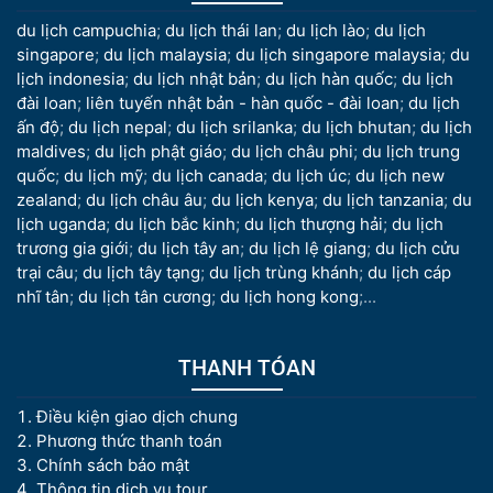
du lịch campuchia
;
du lịch thái lan
;
du lịch lào
;
du lịch
singapore
;
du lịch malaysia
;
du lịch singapore malaysia
;
du
lịch indonesia
;
du lịch nhật bản
;
du lịch hàn quốc
;
du lịch
đài loan
;
liên tuyến nhật bản - hàn quốc - đài loan
;
du lịch
ấn độ
;
du lịch nepal
;
du lịch srilanka
;
du lịch bhutan
;
du lịch
maldives
;
du lịch phật giáo
;
du lịch châu phi
;
du lịch trung
quốc
;
du lịch mỹ
;
du lịch canada
;
du lịch úc
;
du lịch new
zealand
;
du lịch châu âu
;
du lịch kenya
;
du lịch tanzania
;
du
lịch uganda
;
du lịch bắc kinh
;
du lịch thượng hải
;
du lịch
trương gia giới
;
du lịch tây an
;
du lịch lệ giang
;
du lịch cửu
trại câu
;
du lịch tây tạng
;
du lịch trùng khánh
;
du lịch cáp
nhĩ tân
;
du lịch tân cương
;
du lịch hong kong
;...
THANH TÓAN
Điều kiện giao dịch chung
Phương thức thanh toán
Chính sách bảo mật
Thông tin dịch vụ tour