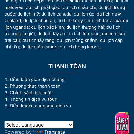
ấn độ
;
du lịch nepal
;
du lịch srilanka
;
du lịch bhutan
;
du lịch
maldives
;
du lịch phật giáo
;
du lịch châu phi
;
du lịch trung
quốc
;
du lịch mỹ
;
du lịch canada
;
du lịch úc
;
du lịch new
zealand
;
du lịch châu âu
;
du lịch kenya
;
du lịch tanzania
;
du
lịch uganda
;
du lịch bắc kinh
;
du lịch thượng hải
;
du lịch
trương gia giới
;
du lịch tây an
;
du lịch lệ giang
;
du lịch cửu
trại câu
;
du lịch tây tạng
;
du lịch trùng khánh
;
du lịch cáp
nhĩ tân
;
du lịch tân cương
;
du lịch hong kong
;...
THANH TÓAN
Điều kiện giao dịch chung
Phương thức thanh toán
Chính sách bảo mật
Thông tin dịch vụ tour
Điều khoản cung ứng dịch vụ
Powered by
Translate