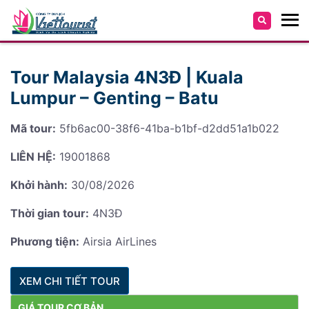
Tour Malaysia 4N3Đ | Kuala
Lumpur – Genting – Batu
Mã tour:
5fb6ac00-38f6-41ba-b1bf-d2dd51a1b022
LIÊN HỆ:
19001868
Khởi hành:
30/08/2026
Thời gian tour:
4N3Đ
Phương tiện:
Airsia AirLines
XEM CHI TIẾT TOUR
GIÁ TOUR CƠ BẢN