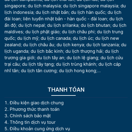
singapore
;
du lịch malaysia
;
du lịch singapore malaysia
;
du
lịch indonesia
;
du lịch nhật bản
;
du lịch hàn quốc
;
du lịch
đài loan
;
liên tuyến nhật bản - hàn quốc - đài loan
;
du lịch
ấn độ
;
du lịch nepal
;
du lịch srilanka
;
du lịch bhutan
;
du lịch
maldives
;
du lịch phật giáo
;
du lịch châu phi
;
du lịch trung
quốc
;
du lịch mỹ
;
du lịch canada
;
du lịch úc
;
du lịch new
zealand
;
du lịch châu âu
;
du lịch kenya
;
du lịch tanzania
;
du
lịch uganda
;
du lịch bắc kinh
;
du lịch thượng hải
;
du lịch
trương gia giới
;
du lịch tây an
;
du lịch lệ giang
;
du lịch cửu
trại câu
;
du lịch tây tạng
;
du lịch trùng khánh
;
du lịch cáp
nhĩ tân
;
du lịch tân cương
;
du lịch hong kong
;...
THANH TÓAN
Điều kiện giao dịch chung
Phương thức thanh toán
Chính sách bảo mật
Thông tin dịch vụ tour
Điều khoản cung ứng dịch vụ