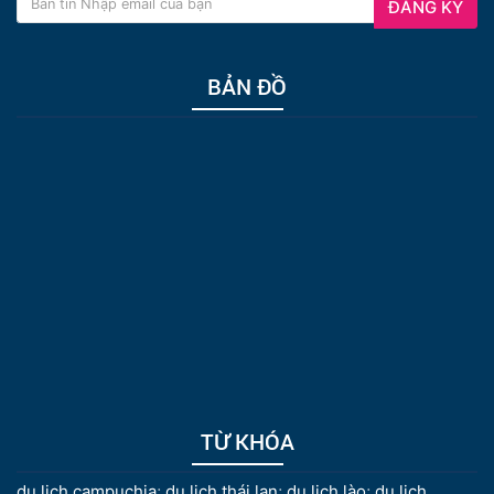
ĐĂNG KÝ
BẢN ĐỒ
TỪ KHÓA
du lịch campuchia
;
du lịch thái lan
;
du lịch lào
;
du lịch