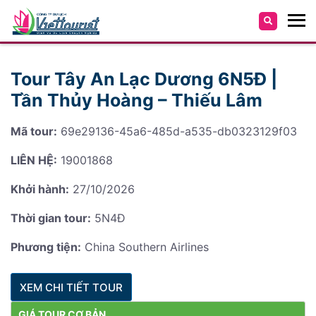
Tour Tây An Lạc Dương 6N5Đ |
Tần Thủy Hoàng – Thiếu Lâm
Mã tour:
69e29136-45a6-485d-a535-db0323129f03
LIÊN HỆ:
19001868
Khởi hành:
27/10/2026
Thời gian tour:
5N4Đ
Phương tiện:
China Southern Airlines
XEM CHI TIẾT TOUR
GIÁ TOUR CƠ BẢN