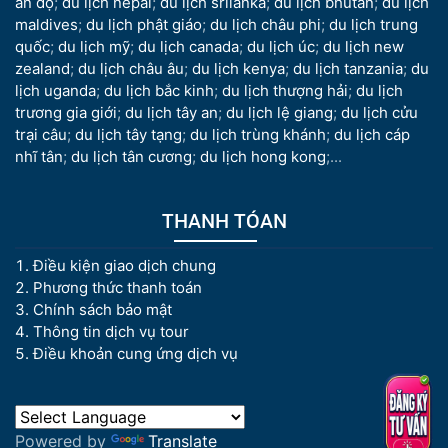
ấn độ
;
du lịch nepal
;
du lịch srilanka
;
du lịch bhutan
;
du lịch
maldives
;
du lịch phật giáo
;
du lịch châu phi
;
du lịch trung
quốc
;
du lịch mỹ
;
du lịch canada
;
du lịch úc
;
du lịch new
zealand
;
du lịch châu âu
;
du lịch kenya
;
du lịch tanzania
;
du
lịch uganda
;
du lịch bắc kinh
;
du lịch thượng hải
;
du lịch
trương gia giới
;
du lịch tây an
;
du lịch lệ giang
;
du lịch cửu
trại câu
;
du lịch tây tạng
;
du lịch trùng khánh
;
du lịch cáp
nhĩ tân
;
du lịch tân cương
;
du lịch hong kong
;...
THANH TÓAN
Điều kiện giao dịch chung
Phương thức thanh toán
Chính sách bảo mật
Thông tin dịch vụ tour
Điều khoản cung ứng dịch vụ
Powered by
Translate