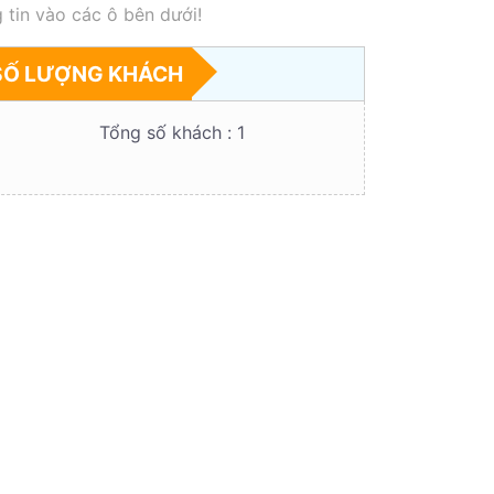
 tin vào các ô bên dưới!
SỐ LƯỢNG KHÁCH
Tổng số khách :
1