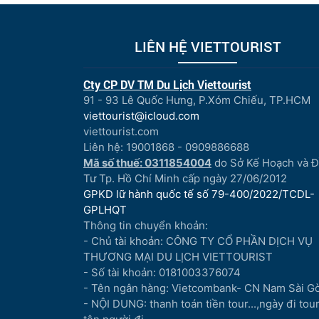
LIÊN HỆ VIETTOURIST
Cty CP DV TM Du Lịch Viettourist
91 - 93 Lê Quốc Hưng, P.Xóm Chiếu, TP.HCM
viettourist@icloud.com
viettourist.com
Liên hệ: 19001868 - 0909886688
Mã số thuế: 0311854004
do Sở Kế Hoạch và 
Tư Tp. Hồ Chí Minh cấp ngày 27/06/2012
GPKD lữ hành quốc tế số 79-400/2022/TCDL-
GPLHQT
Thông tin chuyển khoản:
- Chủ tài khoản: CÔNG TY CỔ PHẦN DỊCH VỤ
THƯƠNG MẠI DU LỊCH VIETTOURIST
- Số tài khoản: 0181003376074
- Tên ngân hàng: Vietcombank- CN Nam Sài G
- NỘI DUNG: thanh toán tiền tour...,ngày đi tour.