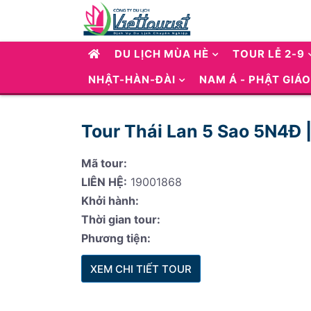
DU LỊCH MÙA HÈ
TOUR LỄ 2-9
NHẬT-HÀN-ĐÀI
NAM Á - PHẬT GIÁO
Tour Thái Lan 5 Sao 5N4Đ 
Mã tour:
LIÊN HỆ:
19001868
Khởi hành:
Thời gian tour:
Phương tiện:
XEM CHI TIẾT TOUR