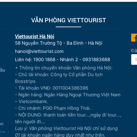
VĂN PHÒNG VIETTOURIST
Viettourist Hà Nội
58 Nguyễn Trường Tộ - Ba Đình - Hà Nội
Đă
hanoi@viettourist.com
Liên hệ: 1900 1868 - Nhánh 2 - 0931883688
+ Thông tin chuyển khoản Văn phòng Hà Nội:
Đầu
- Chủ tài khoản: Công ty Cổ phần Du lịch
Bosstrips
- Tài khoản VNĐ: 0011004386396
- Ngân hàng: Ngân Hàng Ngoại Thương Việt Nam
– Vietcombank.
- Chi nhánh: PGĐ Phạm Hồng Thái.
- NỘI DUNG: thanh toán tiền tour...,ngày đi tour...,
tên người đi...
òn
Lưu ý: Văn phòng Viettourist Hà Nội chỉ sử dụng
..,
01 tài khoản ngân hàng duy nhất như trên.