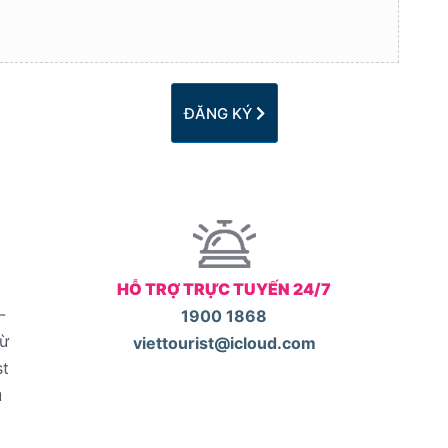
ĐĂNG KÝ
HỖ TRỢ TRỰC TUYẾN 24/7
-
1900 1868
từ
viettourist@icloud.com
st
u