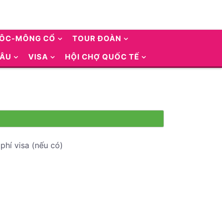
UÔC-MÔNG CỔ
TOUR ĐOÀN
 ÂU
VISA
HỘI CHỢ QUỐC TẾ
phí visa (nếu có)