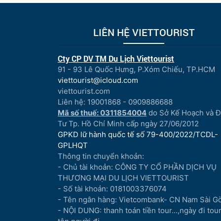
LIÊN HỆ VIETTOURIST
Cty CP DV TM Du Lịch Viettourist
91 - 93 Lê Quốc Hưng, P.Xóm Chiếu, TP.HCM
viettourist@icloud.com
viettourist.com
Liên hệ: 19001868 - 0909886688
Mã số thuế: 0311854004
do Sở Kế Hoạch và 
Tư Tp. Hồ Chí Minh cấp ngày 27/06/2012
GPKD lữ hành quốc tế số 79-400/2022/TCDL-
GPLHQT
Thông tin chuyển khoản:
- Chủ tài khoản: CÔNG TY CỔ PHẦN DỊCH VỤ
THƯƠNG MẠI DU LỊCH VIETTOURIST
- Số tài khoản: 0181003376074
- Tên ngân hàng: Vietcombank- CN Nam Sài G
- NỘI DUNG: thanh toán tiền tour...,ngày đi tour.