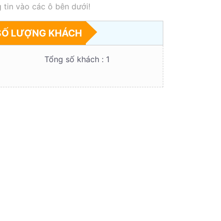
 tin vào các ô bên dưới!
SỐ LƯỢNG KHÁCH
Tổng số khách :
1