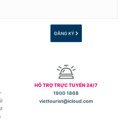
ĐĂNG KÝ
HỖ TRỢ TRỰC TUYẾN 24/7
-
1900 1868
từ
viettourist@icloud.com
st
u