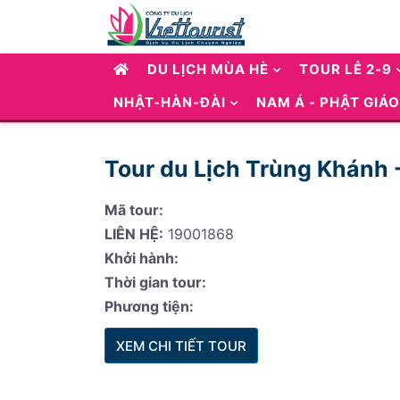
DU LỊCH MÙA HÈ
TOUR LỄ 2-9
NHẬT-HÀN-ĐÀI
NAM Á - PHẬT GIÁO
Tour du Lịch Trùng Khánh 
Mã tour:
LIÊN HỆ:
19001868
Khởi hành:
Thời gian tour:
Phương tiện:
XEM CHI TIẾT TOUR