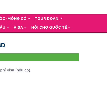
UÔC-MÔNG CỔ
TOUR ĐOÀN
 ÂU
VISA
HỘI CHỢ QUỐC TẾ
3Đ
phí visa (nếu có)