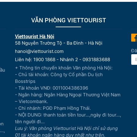
VĂN PHÒNG VIETTOURIST
Viettourist Hà Nội
58 Nguyễn Trường Tộ - Ba Đình - Hà Nội
Đă
hanoi@viettourist.com
Liên hệ: 1900 1868 - Nhánh 2 - 0931883688
+ Thông tin chuyển khoản Văn phòng Hà Nội:
Đầu
- Chủ tài khoản: Công ty Cổ phần Du lịch
Bosstrips
- Tài khoản VNĐ: 0011004386396
- Ngân hàng: Ngân Hàng Ngoại Thương Việt Nam
– Vietcombank.
- Chi nhánh: PGĐ Phạm Hồng Thái.
- NỘI DUNG: thanh toán tiền tour...,ngày đi tour...,
tên người đi...
òn
Lưu ý: Văn phòng Viettourist Hà Nội chỉ sử dụng
..,
01 tài khoản ngân hàng duy nhất như trên.