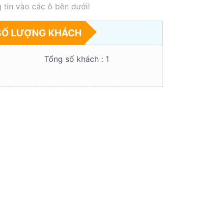
 tin vào các ô bên dưới!
SỐ LƯỢNG KHÁCH
Tổng số khách :
1