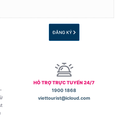
ĐĂNG KÝ
HỖ TRỢ TRỰC TUYẾN 24/7
-
1900 1868
từ
viettourist@icloud.com
st
u