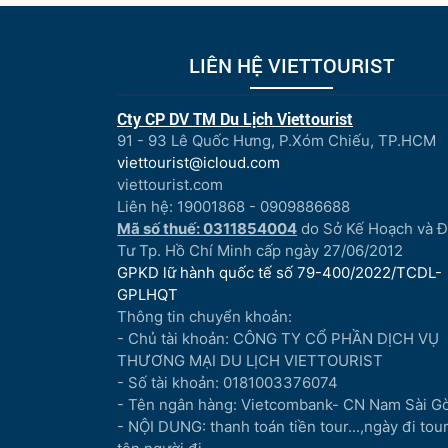
LIÊN HỆ VIETTOURIST
Cty CP DV TM Du Lịch Viettourist
91 - 93 Lê Quốc Hưng, P.Xóm Chiếu, TP.HCM
viettourist@icloud.com
viettourist.com
Liên hệ: 19001868 - 0909886688
Mã số thuế: 0311854004
do Sở Kế Hoạch và 
Tư Tp. Hồ Chí Minh cấp ngày 27/06/2012
GPKD lữ hành quốc tế số 79-400/2022/TCDL-
GPLHQT
Thông tin chuyển khoản:
- Chủ tài khoản: CÔNG TY CỔ PHẦN DỊCH VỤ
THƯƠNG MẠI DU LỊCH VIETTOURIST
- Số tài khoản: 0181003376074
- Tên ngân hàng: Vietcombank- CN Nam Sài G
- NỘI DUNG: thanh toán tiền tour...,ngày đi tour.