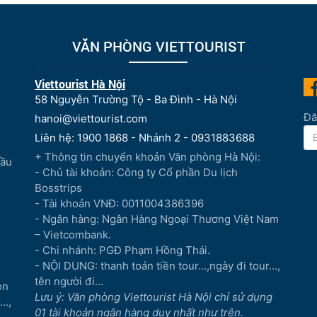
VĂN PHÒNG VIETTOURIST
Viettourist Hà Nội
58 Nguyễn Trường Tộ - Ba Đình - Hà Nội
Đă
hanoi@viettourist.com
Liên hệ: 1900 1868 - Nhánh 2 - 0931883688
+ Thông tin chuyển khoản Văn phòng Hà Nội:
Đầu
- Chủ tài khoản: Công ty Cổ phần Du lịch
Bosstrips
- Tài khoản VNĐ: 0011004386396
- Ngân hàng: Ngân Hàng Ngoại Thương Việt Nam
– Vietcombank.
- Chi nhánh: PGĐ Phạm Hồng Thái.
- NỘI DUNG: thanh toán tiền tour...,ngày đi tour...,
tên người đi...
òn
Lưu ý: Văn phòng Viettourist Hà Nội chỉ sử dụng
..,
01 tài khoản ngân hàng duy nhất như trên.