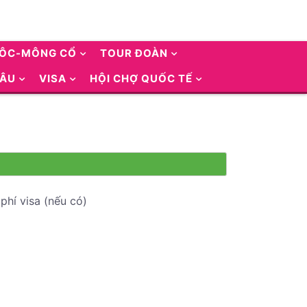
UÔC-MÔNG CỔ
TOUR ĐOÀN
 ÂU
VISA
HỘI CHỢ QUỐC TẾ
phí visa (nếu có)