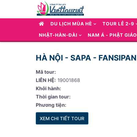
DU LỊCH MÙA HÈ
TOUR LỄ 2-9
NHẬT-HÀN-ĐÀI
NAM Á - PHẬT GIÁO
HÀ NỘI - SAPA - FANSIPAN
Mã tour:
LIÊN HỆ:
19001868
Khởi hành:
Thời gian tour:
Phương tiện:
XEM CHI TIẾT TOUR