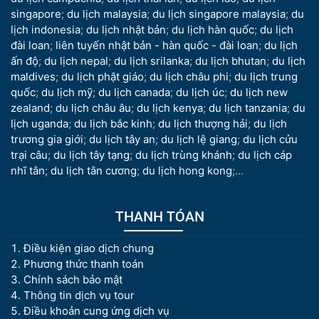
singapore
;
du lịch malaysia
;
du lịch singapore malaysia
;
du
lịch indonesia
;
du lịch nhật bản
;
du lịch hàn quốc
;
du lịch
đài loan
;
liên tuyến nhật bản - hàn quốc - đài loan
;
du lịch
ấn độ
;
du lịch nepal
;
du lịch srilanka
;
du lịch bhutan
;
du lịch
maldives
;
du lịch phật giáo
;
du lịch châu phi
;
du lịch trung
quốc
;
du lịch mỹ
;
du lịch canada
;
du lịch úc
;
du lịch new
zealand
;
du lịch châu âu
;
du lịch kenya
;
du lịch tanzania
;
du
lịch uganda
;
du lịch bắc kinh
;
du lịch thượng hải
;
du lịch
trương gia giới
;
du lịch tây an
;
du lịch lệ giang
;
du lịch cửu
trại câu
;
du lịch tây tạng
;
du lịch trùng khánh
;
du lịch cáp
nhĩ tân
;
du lịch tân cương
;
du lịch hong kong
;...
THANH TÓAN
Điều kiện giao dịch chung
Phương thức thanh toán
Chính sách bảo mật
Thông tin dịch vụ tour
Điều khoản cung ứng dịch vụ