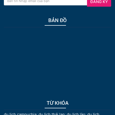
ĐĂNG KÝ
BẢN ĐỒ
TỪ KHÓA
du lịch campuchia
;
du lịch thái lan
;
du lịch lào
;
du lịch