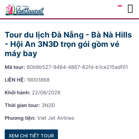
Tour du lịch Đà Nẵng - Bà Nà Hills
- Hội An 3N3Đ trọn gói gồm vé
máy bay
Mã tour:
80b8b527-9484-4867-82fd-b1ce215adf01
LIÊN HỆ:
19001868
Khởi hành:
22/08/2026
Thời gian tour:
3N2Đ
Phương tiện:
Viet Jet Airlines
XEM CHI TIẾT TOUR