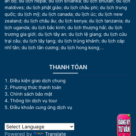
ấn độ
;
du lịch nepal
;
du lịch srilanka
;
du lịch bhutan
;
du lịch
maldives
;
du lịch phật giáo
;
du lịch châu phi
;
du lịch trung
quốc
;
du lịch mỹ
;
du lịch canada
;
du lịch úc
;
du lịch new
zealand
;
du lịch châu âu
;
du lịch kenya
;
du lịch tanzania
;
du
lịch uganda
;
du lịch bắc kinh
;
du lịch thượng hải
;
du lịch
trương gia giới
;
du lịch tây an
;
du lịch lệ giang
;
du lịch cửu
trại câu
;
du lịch tây tạng
;
du lịch trùng khánh
;
du lịch cáp
nhĩ tân
;
du lịch tân cương
;
du lịch hong kong
;...
THANH TÓAN
Điều kiện giao dịch chung
Phương thức thanh toán
Chính sách bảo mật
Thông tin dịch vụ tour
Điều khoản cung ứng dịch vụ
Powered by
Translate