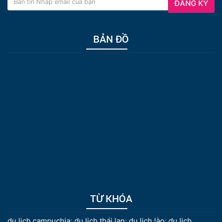
ĐĂNG KÝ
BẢN ĐỒ
TỪ KHÓA
du lịch campuchia
;
du lịch thái lan
;
du lịch lào
;
du lịch