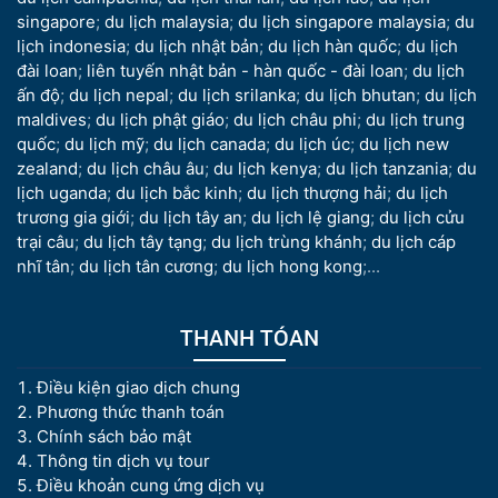
singapore
;
du lịch malaysia
;
du lịch singapore malaysia
;
du
lịch indonesia
;
du lịch nhật bản
;
du lịch hàn quốc
;
du lịch
đài loan
;
liên tuyến nhật bản - hàn quốc - đài loan
;
du lịch
ấn độ
;
du lịch nepal
;
du lịch srilanka
;
du lịch bhutan
;
du lịch
maldives
;
du lịch phật giáo
;
du lịch châu phi
;
du lịch trung
quốc
;
du lịch mỹ
;
du lịch canada
;
du lịch úc
;
du lịch new
zealand
;
du lịch châu âu
;
du lịch kenya
;
du lịch tanzania
;
du
lịch uganda
;
du lịch bắc kinh
;
du lịch thượng hải
;
du lịch
trương gia giới
;
du lịch tây an
;
du lịch lệ giang
;
du lịch cửu
trại câu
;
du lịch tây tạng
;
du lịch trùng khánh
;
du lịch cáp
nhĩ tân
;
du lịch tân cương
;
du lịch hong kong
;...
THANH TÓAN
Điều kiện giao dịch chung
Phương thức thanh toán
Chính sách bảo mật
Thông tin dịch vụ tour
Điều khoản cung ứng dịch vụ