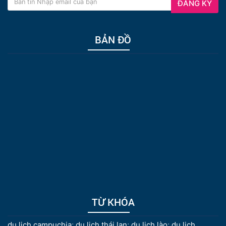
ĐĂNG KÝ
BẢN ĐỒ
TỪ KHÓA
du lịch campuchia
;
du lịch thái lan
;
du lịch lào
;
du lịch