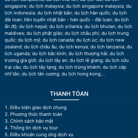
singapore
;
du lịch malaysia
;
du lịch singapore malaysia
;
du
lịch indonesia
;
du lịch nhật bản
;
du lịch hàn quốc
;
du lịch
đài loan
;
liên tuyến nhật bản - hàn quốc - đài loan
;
du lịch
ấn độ
;
du lịch nepal
;
du lịch srilanka
;
du lịch bhutan
;
du lịch
maldives
;
du lịch phật giáo
;
du lịch châu phi
;
du lịch trung
quốc
;
du lịch mỹ
;
du lịch canada
;
du lịch úc
;
du lịch new
zealand
;
du lịch châu âu
;
du lịch kenya
;
du lịch tanzania
;
du
lịch uganda
;
du lịch bắc kinh
;
du lịch thượng hải
;
du lịch
trương gia giới
;
du lịch tây an
;
du lịch lệ giang
;
du lịch cửu
trại câu
;
du lịch tây tạng
;
du lịch trùng khánh
;
du lịch cáp
nhĩ tân
;
du lịch tân cương
;
du lịch hong kong
;...
THANH TÓAN
Điều kiện giao dịch chung
Phương thức thanh toán
Chính sách bảo mật
Thông tin dịch vụ tour
Điều khoản cung ứng dịch vụ