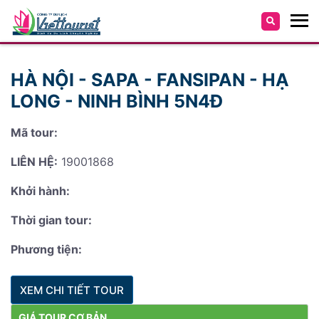
HÀ NỘI - SAPA - FANSIPAN - HẠ
LONG - NINH BÌNH 5N4Đ
Mã tour:
LIÊN HỆ:
19001868
Khởi hành:
Thời gian tour:
Phương tiện:
XEM CHI TIẾT TOUR
GIÁ TOUR CƠ BẢN