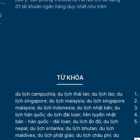
..,
01 tài khoản ngân hàng duy nhất như trên.
ử
.
TỪ KHÓA
du lịch campuchia
;
du lịch thái lan
;
du lịch lào
;
du
lịch singapore
;
du lịch malaysia
;
du lịch singapore
malaysia
;
du lịch indonesia
;
du lịch nhật bản
;
du
lịch hàn quốc
;
du lịch đài loan
;
liên tuyến nhật
bản - hàn quốc - đài loan
;
du lịch ấn độ
;
du lịch
nepal
;
du lịch srilanka
;
du lịch bhutan
;
du lịch
maldives
;
du lịch phật giáo
;
du lịch châu phi
;
du