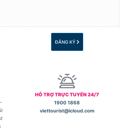
ĐĂNG KÝ
HỖ TRỢ TRỰC TUYẾN 24/7
-
1900 1868
từ
viettourist@icloud.com
st
u