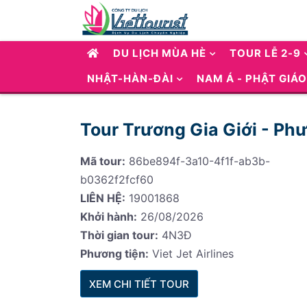
DU LỊCH MÙA HÈ
TOUR LỄ 2-9
NHẬT-HÀN-ĐÀI
NAM Á - PHẬT GIÁO
Tour Trương Gia Giới - Ph
Mã tour:
86be894f-3a10-4f1f-ab3b-
b0362f2fcf60
LIÊN HỆ:
19001868
Khởi hành:
26/08/2026
Thời gian tour:
4N3Đ
Phương tiện:
Viet Jet Airlines
XEM CHI TIẾT TOUR