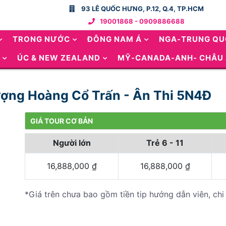
93 LÊ QUỐC HƯNG, P.12, Q.4, TP.HCM
19001868 - 0909886688
TRONG NƯỚC
ĐÔNG NAM Á
NGA-TRUNG Q
ÚC & NEW ZEALAND
MỸ-CANADA-ANH- CHÂU
ượng Hoàng Cổ Trấn - Ân Thi 5N4Đ
GIÁ TOUR CƠ BẢN
Người lớn
Trẻ 6 - 11
16,888,000
₫
16,888,000
₫
*Giá trên chưa bao gồm tiền tip hướng dẫn viên, chi 