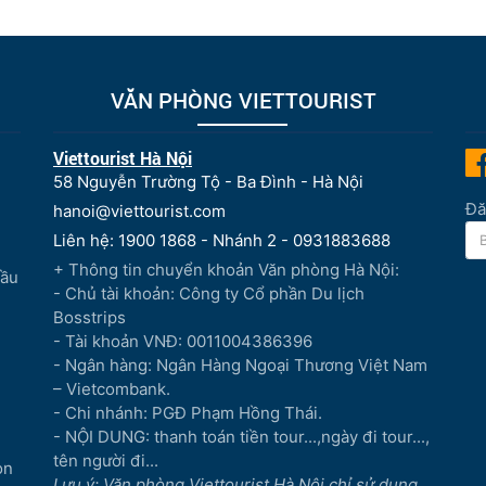
VĂN PHÒNG VIETTOURIST
Viettourist Hà Nội
58 Nguyễn Trường Tộ - Ba Đình - Hà Nội
Đă
hanoi@viettourist.com
Liên hệ: 1900 1868 - Nhánh 2 - 0931883688
+ Thông tin chuyển khoản Văn phòng Hà Nội:
Đầu
- Chủ tài khoản: Công ty Cổ phần Du lịch
Bosstrips
- Tài khoản VNĐ: 0011004386396
- Ngân hàng: Ngân Hàng Ngoại Thương Việt Nam
– Vietcombank.
- Chi nhánh: PGĐ Phạm Hồng Thái.
- NỘI DUNG: thanh toán tiền tour...,ngày đi tour...,
tên người đi...
òn
Lưu ý: Văn phòng Viettourist Hà Nội chỉ sử dụng