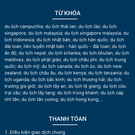
TỪ KHÓA
du lịch campuchia
;
du lịch thái lan
;
du lịch lào
;
du lịch
singapore
;
du lịch malaysia
;
du lịch singapore malaysia
;
du
lịch indonesia
;
du lịch nhật bản
;
du lịch hàn quốc
;
du lịch
đài loan
;
liên tuyến nhật bản - hàn quốc - đài loan
;
du lịch
ấn độ
;
du lịch nepal
;
du lịch srilanka
;
du lịch bhutan
;
du lịch
maldives
;
du lịch phật giáo
;
du lịch châu phi
;
du lịch trung
quốc
;
du lịch mỹ
;
du lịch canada
;
du lịch úc
;
du lịch new
zealand
;
du lịch châu âu
;
du lịch kenya
;
du lịch tanzania
;
du
lịch uganda
;
du lịch bắc kinh
;
du lịch thượng hải
;
du lịch
trương gia giới
;
du lịch tây an
;
du lịch lệ giang
;
du lịch cửu
trại câu
;
du lịch tây tạng
;
du lịch trùng khánh
;
du lịch cáp
nhĩ tân
;
du lịch tân cương
;
du lịch hong kong
;...
THANH TÓAN
Điều kiện giao dịch chung