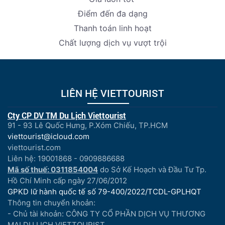
Điểm đến đa dạng
Thanh toán linh hoạt
Chất lượng dịch vụ vượt trội
LIÊN HỆ VIETTOURIST
Cty CP DV TM Du Lịch Viettourist
91 - 93 Lê Quốc Hưng, P.Xóm Chiếu, TP.HCM
viettourist@icloud.com
viettourist.com
Liên hệ: 19001868 - 0909886688
Mã số thuế: 0311854004
do Sở Kế Hoạch và Đầu Tư Tp.
Hồ Chí Minh cấp ngày 27/06/2012
GPKD lữ hành quốc tế số 79-400/2022/TCDL-GPLHQT
Thông tin chuyển khoản:
- Chủ tài khoản: CÔNG TY CỔ PHẦN DỊCH VỤ THƯƠNG
MẠI DU LỊCH VIETTOURIST