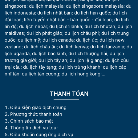
singapore
;
du lịch malaysia
;
du lịch singapore malaysia
;
du
lịch indonesia
;
du lịch nhật bản
;
du lịch hàn quốc
;
du lịch
đài loan
;
liên tuyến nhật bản - hàn quốc - đài loan
;
du lịch
ấn độ
;
du lịch nepal
;
du lịch srilanka
;
du lịch bhutan
;
du lịch
maldives
;
du lịch phật giáo
;
du lịch châu phi
;
du lịch trung
quốc
;
du lịch mỹ
;
du lịch canada
;
du lịch úc
;
du lịch new
zealand
;
du lịch châu âu
;
du lịch kenya
;
du lịch tanzania
;
du
lịch uganda
;
du lịch bắc kinh
;
du lịch thượng hải
;
du lịch
trương gia giới
;
du lịch tây an
;
du lịch lệ giang
;
du lịch cửu
trại câu
;
du lịch tây tạng
;
du lịch trùng khánh
;
du lịch cáp
nhĩ tân
;
du lịch tân cương
;
du lịch hong kong
;...
THANH TÓAN
Điều kiện giao dịch chung
Phương thức thanh toán
Chính sách bảo mật
Thông tin dịch vụ tour
Điều khoản cung ứng dịch vụ