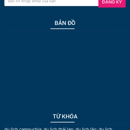
ĐĂNG KÝ
BẢN ĐỒ
TỪ KHÓA
du lịch campuchia
;
du lịch thái lan
;
du lịch lào
;
du lịch