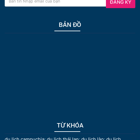
ĐĂNG KÝ
BẢN ĐỒ
TỪ KHÓA
du lịch campuchia
;
du lịch thái lan
;
du lịch lào
;
du lịch