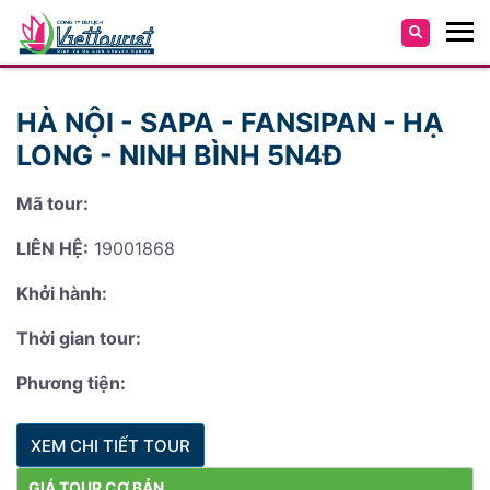
HÀ NỘI - SAPA - FANSIPAN - HẠ
LONG - NINH BÌNH 5N4Đ
Mã tour:
LIÊN HỆ:
19001868
Khởi hành:
Thời gian tour:
Phương tiện:
XEM CHI TIẾT TOUR
GIÁ TOUR CƠ BẢN