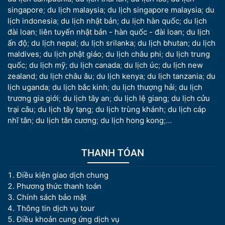
singapore
;
du lịch malaysia
;
du lịch singapore malaysia
;
du
lịch indonesia
;
du lịch nhật bản
;
du lịch hàn quốc
;
du lịch
đài loan
;
liên tuyến nhật bản - hàn quốc - đài loan
;
du lịch
ấn độ
;
du lịch nepal
;
du lịch srilanka
;
du lịch bhutan
;
du lịch
maldives
;
du lịch phật giáo
;
du lịch châu phi
;
du lịch trung
quốc
;
du lịch mỹ
;
du lịch canada
;
du lịch úc
;
du lịch new
zealand
;
du lịch châu âu
;
du lịch kenya
;
du lịch tanzania
;
du
lịch uganda
;
du lịch bắc kinh
;
du lịch thượng hải
;
du lịch
trương gia giới
;
du lịch tây an
;
du lịch lệ giang
;
du lịch cửu
trại câu
;
du lịch tây tạng
;
du lịch trùng khánh
;
du lịch cáp
nhĩ tân
;
du lịch tân cương
;
du lịch hong kong
;...
THANH TÓAN
Điều kiện giao dịch chung
Phương thức thanh toán
Chính sách bảo mật
Thông tin dịch vụ tour
Điều khoản cung ứng dịch vụ