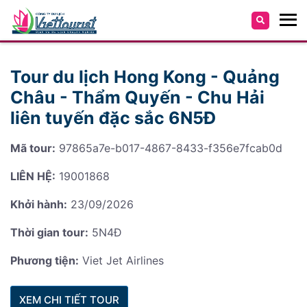
Tour du lịch Hong Kong - Quảng
Châu - Thẩm Quyến - Chu Hải
liên tuyến đặc sắc 6N5Đ
Mã tour:
97865a7e-b017-4867-8433-f356e7fcab0d
LIÊN HỆ:
19001868
Khởi hành:
23/09/2026
Thời gian tour:
5N4Đ
Phương tiện:
Viet Jet Airlines
XEM CHI TIẾT TOUR