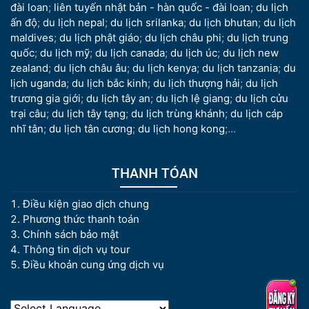
đài loan
;
liên tuyến nhật bản - hàn quốc - đài loan
;
du lịch
ấn độ
;
du lịch nepal
;
du lịch srilanka
;
du lịch bhutan
;
du lịch
maldives
;
du lịch phật giáo
;
du lịch châu phi
;
du lịch trung
quốc
;
du lịch mỹ
;
du lịch canada
;
du lịch úc
;
du lịch new
zealand
;
du lịch châu âu
;
du lịch kenya
;
du lịch tanzania
;
du
lịch uganda
;
du lịch bắc kinh
;
du lịch thượng hải
;
du lịch
trương gia giới
;
du lịch tây an
;
du lịch lệ giang
;
du lịch cửu
trại câu
;
du lịch tây tạng
;
du lịch trùng khánh
;
du lịch cáp
nhĩ tân
;
du lịch tân cương
;
du lịch hong kong
;...
THANH TÓAN
Điều kiện giao dịch chung
Phương thức thanh toán
Chính sách bảo mật
Thông tin dịch vụ tour
Điều khoản cung ứng dịch vụ