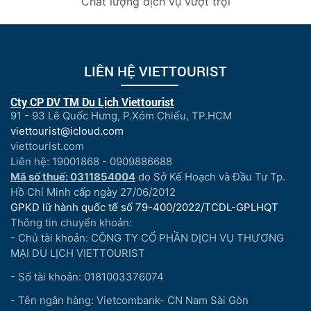
Chất lượng dịch vụ vượt trội
LIÊN HỆ VIETTOURIST
Cty CP DV TM Du Lịch Viettourist
91 - 93 Lê Quốc Hưng, P.Xóm Chiếu, TP.HCM
viettourist@icloud.com
viettourist.com
Liên hệ: 19001868 - 0909886688
Mã số thuế: 0311854004
do Sở Kế Hoạch và Đầu Tư Tp.
Hồ Chí Minh cấp ngày 27/06/2012
GPKD lữ hành quốc tế số 79-400/2022/TCDL-GPLHQT
Thông tin chuyển khoản:
- Chủ tài khoản: CÔNG TY CỔ PHẦN DỊCH VỤ THƯƠNG
MẠI DU LỊCH VIETTOURIST
- Số tài khoản: 0181003376074
- Tên ngân hàng: Vietcombank- CN Nam Sài Gòn