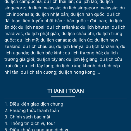
du lịch campuchia
;
du lịch thái lan
;
du lịch lào
;
du lịch
singapore
;
du lịch malaysia
;
du lịch singapore malaysia
;
du
lịch indonesia
;
du lịch nhật bản
;
du lịch hàn quốc
;
du lịch
đài loan
;
liên tuyến nhật bản - hàn quốc - đài loan
;
du lịch
ấn độ
;
du lịch nepal
;
du lịch srilanka
;
du lịch bhutan
;
du lịch
maldives
;
du lịch phật giáo
;
du lịch châu phi
;
du lịch trung
quốc
;
du lịch mỹ
;
du lịch canada
;
du lịch úc
;
du lịch new
zealand
;
du lịch châu âu
;
du lịch kenya
;
du lịch tanzania
;
du
lịch uganda
;
du lịch bắc kinh
;
du lịch thượng hải
;
du lịch
trương gia giới
;
du lịch tây an
;
du lịch lệ giang
;
du lịch cửu
trại câu
;
du lịch tây tạng
;
du lịch trùng khánh
;
du lịch cáp
nhĩ tân
;
du lịch tân cương
;
du lịch hong kong
;...
THANH TÓAN
Điều kiện giao dịch chung
Phương thức thanh toán
Chính sách bảo mật
Thông tin dịch vụ tour
Điều khoản cung ứng dịch vụ