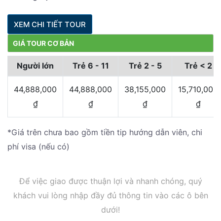
XEM CHI TIẾT TOUR
GIÁ TOUR CƠ BẢN
Người lớn
Trẻ 6 - 11
Trẻ 2 - 5
Trẻ < 2
44,888,000
44,888,000
38,155,000
15,710,000
₫
₫
₫
₫
*Giá trên chưa bao gồm tiền tip hướng dẫn viên, chi
phí visa (nếu có)
Để việc giao được thuận lợi và nhanh chóng, quý
khách vui lòng nhập đầy đủ thông tin vào các ô bên
dưới!