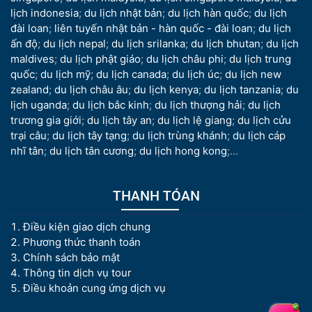
lịch indonesia
;
du lịch nhật bản
;
du lịch hàn quốc
;
du lịch
đài loan
;
liên tuyến nhật bản - hàn quốc - đài loan
;
du lịch
ấn độ
;
du lịch nepal
;
du lịch srilanka
;
du lịch bhutan
;
du lịch
maldives
;
du lịch phật giáo
;
du lịch châu phi
;
du lịch trung
quốc
;
du lịch mỹ
;
du lịch canada
;
du lịch úc
;
du lịch new
zealand
;
du lịch châu âu
;
du lịch kenya
;
du lịch tanzania
;
du
lịch uganda
;
du lịch bắc kinh
;
du lịch thượng hải
;
du lịch
trương gia giới
;
du lịch tây an
;
du lịch lệ giang
;
du lịch cửu
trại câu
;
du lịch tây tạng
;
du lịch trùng khánh
;
du lịch cáp
nhĩ tân
;
du lịch tân cương
;
du lịch hong kong
;...
THANH TÓAN
Điều kiện giao dịch chung
Phương thức thanh toán
Chính sách bảo mật
Thông tin dịch vụ tour
Điều khoản cung ứng dịch vụ