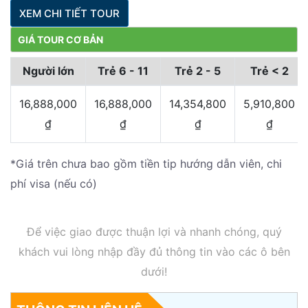
XEM CHI TIẾT TOUR
GIÁ TOUR CƠ BẢN
Người lớn
Trẻ 6 - 11
Trẻ 2 - 5
Trẻ < 2
16,888,000
16,888,000
14,354,800
5,910,800
₫
₫
₫
₫
*Giá trên chưa bao gồm tiền tip hướng dẫn viên, chi
phí visa (nếu có)
Để việc giao được thuận lợi và nhanh chóng, quý
khách vui lòng nhập đầy đủ thông tin vào các ô bên
dưới!