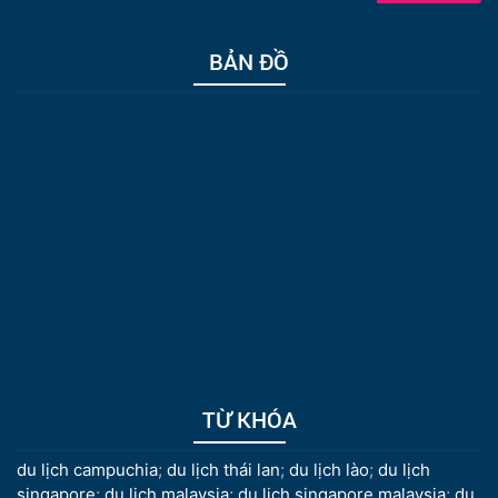
BẢN ĐỒ
TỪ KHÓA
du lịch campuchia
;
du lịch thái lan
;
du lịch lào
;
du lịch
singapore
;
du lịch malaysia
;
du lịch singapore malaysia
;
du