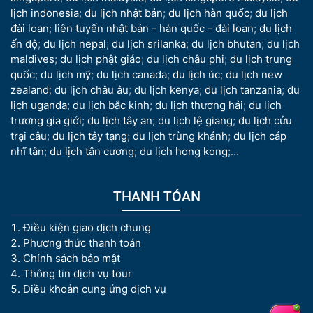
lịch indonesia
;
du lịch nhật bản
;
du lịch hàn quốc
;
du lịch
đài loan
;
liên tuyến nhật bản - hàn quốc - đài loan
;
du lịch
ấn độ
;
du lịch nepal
;
du lịch srilanka
;
du lịch bhutan
;
du lịch
maldives
;
du lịch phật giáo
;
du lịch châu phi
;
du lịch trung
quốc
;
du lịch mỹ
;
du lịch canada
;
du lịch úc
;
du lịch new
zealand
;
du lịch châu âu
;
du lịch kenya
;
du lịch tanzania
;
du
lịch uganda
;
du lịch bắc kinh
;
du lịch thượng hải
;
du lịch
trương gia giới
;
du lịch tây an
;
du lịch lệ giang
;
du lịch cửu
trại câu
;
du lịch tây tạng
;
du lịch trùng khánh
;
du lịch cáp
nhĩ tân
;
du lịch tân cương
;
du lịch hong kong
;...
THANH TÓAN
Điều kiện giao dịch chung
Phương thức thanh toán
Chính sách bảo mật
Thông tin dịch vụ tour
Điều khoản cung ứng dịch vụ