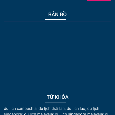
BẢN ĐỒ
TỪ KHÓA
du lịch campuchia
;
du lịch thái lan
;
du lịch lào
;
du lịch
singapore
;
du lịch malaysia
;
du lịch singapore malaysia
;
du