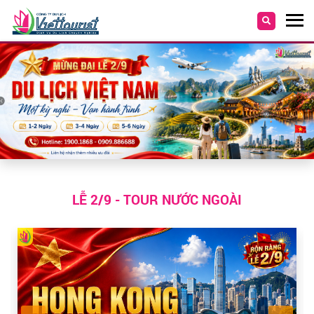
LỄ 2/9 - TOUR NƯỚC NGOÀI