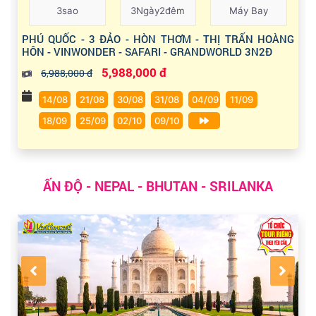
3sao
3Ngày2đêm
Máy Bay
PHÚ QUỐC - 3 ĐẢO - HÒN THƠM - THỊ TRẤN HOÀNG
HÔN - VINWONDER - SAFARI - GRANDWORLD 3N2Đ
5,988,000 đ
6,988,000 đ
14/08
21/08
30/08
31/08
04/09
11/09
18/09
25/09
02/10
09/10
ẤN ĐỘ - NEPAL - BHUTAN - SRILANKA