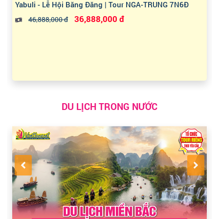
Yabuli - Lễ Hội Băng Đăng | Tour NGA-TRUNG 7N6Đ
36,888,000 đ
46,888,000 đ
DU LỊCH TRONG NƯỚC