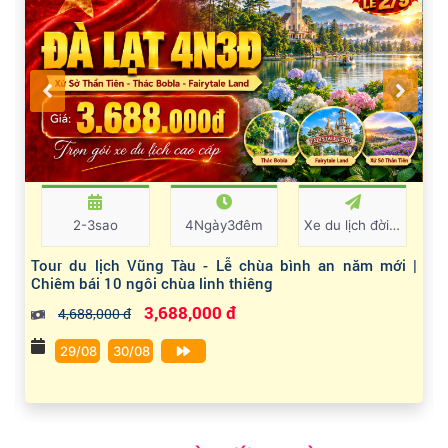
2-3sao
4Ngày3đêm
Xe du lịch đời mới
Tour du lịch Vũng Tàu - Lễ chùa bình an năm mới |
Chiêm bái 10 ngôi chùa linh thiêng
3,688,000 đ
4,688,000 đ
29/08
30/08