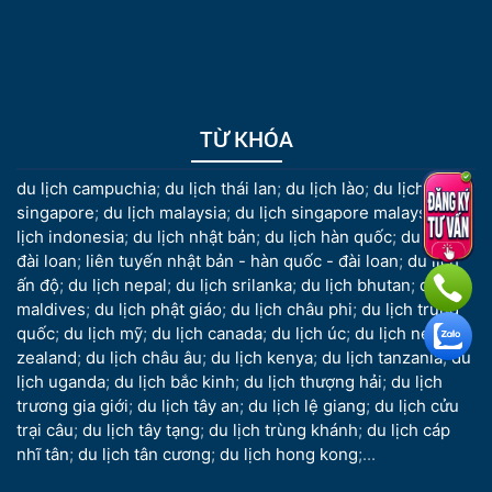
TỪ KHÓA
du lịch campuchia
;
du lịch thái lan
;
du lịch lào
;
du lịch
singapore
;
du lịch malaysia
;
du lịch singapore malaysia
;
du
lịch indonesia
;
du lịch nhật bản
;
du lịch hàn quốc
;
du lịch
đài loan
;
liên tuyến nhật bản - hàn quốc - đài loan
;
du lịch
ấn độ
;
du lịch nepal
;
du lịch srilanka
;
du lịch bhutan
;
du lịch
maldives
;
du lịch phật giáo
;
du lịch châu phi
;
du lịch trung
quốc
;
du lịch mỹ
;
du lịch canada
;
du lịch úc
;
du lịch new
zealand
;
du lịch châu âu
;
du lịch kenya
;
du lịch tanzania
;
du
lịch uganda
;
du lịch bắc kinh
;
du lịch thượng hải
;
du lịch
trương gia giới
;
du lịch tây an
;
du lịch lệ giang
;
du lịch cửu
trại câu
;
du lịch tây tạng
;
du lịch trùng khánh
;
du lịch cáp
nhĩ tân
;
du lịch tân cương
;
du lịch hong kong
;...