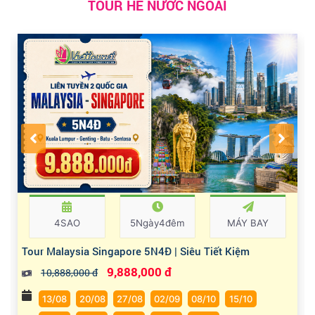
TOUR HÈ NƯỚC NGOÀI
4SAO
5Ngày4đêm
MÁY BAY
Tour Malaysia Singapore 5N4Đ | Siêu Tiết Kiệm
9,888,000 đ
10,888,000 đ
13/08
20/08
27/08
02/09
08/10
15/10