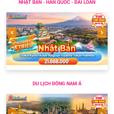
NHẬT BẢN - HÀN QUỐC - ĐÀI LOAN
DU LỊCH ĐÔNG NAM Á