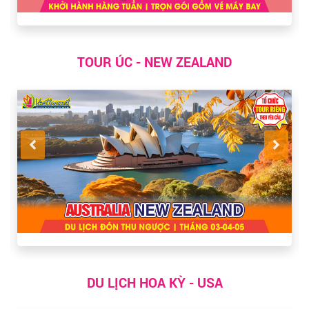
TOUR ÚC - NEW ZEALAND
DU LỊCH HOA KỲ - USA