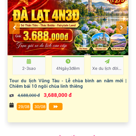
2-3sao
4Ngày3đêm
Xe du lịch đời mới
Tour du lịch Vũng Tàu - Lễ chùa bình an năm mới |
Chiêm bái 10 ngôi chùa linh thiêng
3,688,000 đ
4,688,000 đ
29/08
30/08