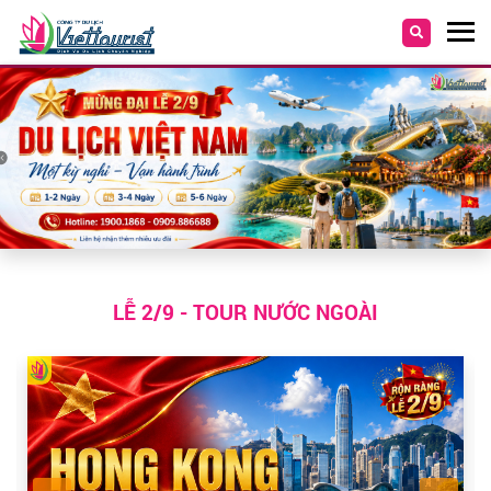
LỄ 2/9 - TOUR NƯỚC NGOÀI