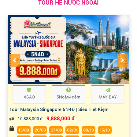
TOUR HÈ NƯỚC NGOÀI
4SAO
5Ngày4đêm
MÁY BAY
Tour Malaysia Singapore 5N4Đ | Siêu Tiết Kiệm
9,888,000 đ
10,888,000 đ
13/08
20/08
27/08
02/09
08/10
15/10