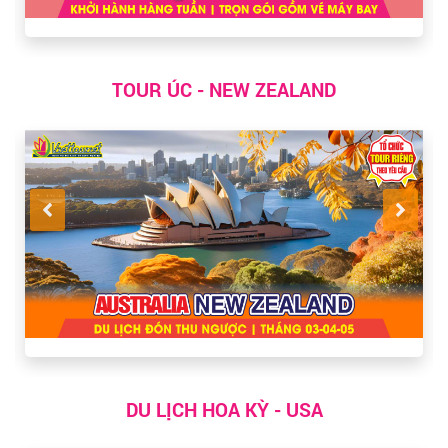
TOUR ÚC - NEW ZEALAND
DU LỊCH HOA KỲ - USA