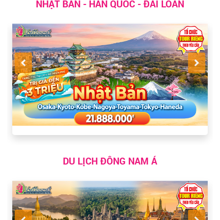
NHẬT BẢN - HÀN QUỐC - ĐÀI LOAN
DU LỊCH ĐÔNG NAM Á