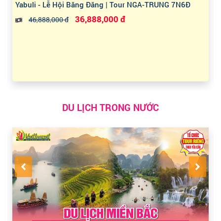
Yabuli - Lễ Hội Băng Đăng | Tour NGA-TRUNG 7N6Đ
36,888,000 đ
46,888,000 đ
DU LỊCH TRONG NƯỚC