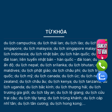
TỪ KHÓA
du lịch campuchia
;
du lịch thái lan
;
du lịch lào
;
du lịch
singapore
;
du lịch malaysia
;
du lịch singapore malaysia
;
du
lịch indonesia
;
du lịch nhật bản
;
du lịch hàn quốc
;
du lịch
đài loan
;
liên tuyến nhật bản - hàn quốc - đài loan
;
du lịch
ấn độ
;
du lịch nepal
;
du lịch srilanka
;
du lịch bhutan
;
du lịch
maldives
;
du lịch phật giáo
;
du lịch châu phi
;
du lịch trung
quốc
;
du lịch mỹ
;
du lịch canada
;
du lịch úc
;
du lịch new
zealand
;
du lịch châu âu
;
du lịch kenya
;
du lịch tanzania
;
du
lịch uganda
;
du lịch bắc kinh
;
du lịch thượng hải
;
du lịch
trương gia giới
;
du lịch tây an
;
du lịch lệ giang
;
du lịch cửu
trại câu
;
du lịch tây tạng
;
du lịch trùng khánh
;
du lịch cáp
nhĩ tân
;
du lịch tân cương
;
du lịch hong kong
;...