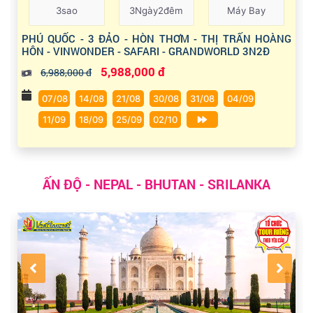
3sao
3Ngày2đêm
Máy Bay
PHÚ QUỐC - 3 ĐẢO - HÒN THƠM - THỊ TRẤN HOÀNG
HÔN - VINWONDER - SAFARI - GRANDWORLD 3N2Đ
5,988,000 đ
6,988,000 đ
07/08
14/08
21/08
30/08
31/08
04/09
11/09
18/09
25/09
02/10
ẤN ĐỘ - NEPAL - BHUTAN - SRILANKA