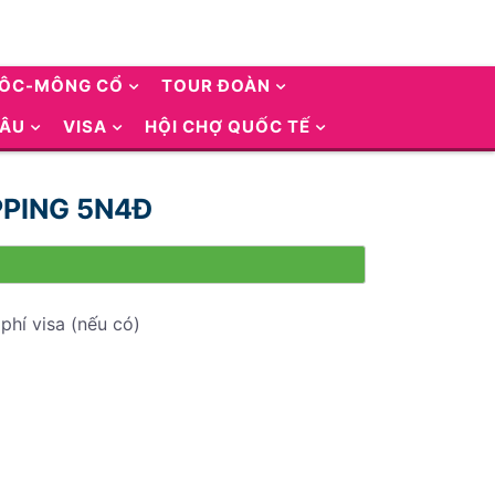
UÔC-MÔNG CỔ
TOUR ĐOÀN
 ÂU
VISA
HỘI CHỢ QUỐC TẾ
OPPING 5N4Đ
phí visa (nếu có)