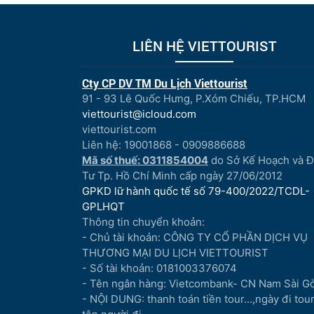
LIÊN HỆ VIETTOURIST
Cty CP DV TM Du Lịch Viettourist
91 - 93 Lê Quốc Hưng, P.Xóm Chiếu, TP.HCM
viettourist@icloud.com
viettourist.com
Liên hệ: 19001868 - 0909886688
Mã số thuế: 0311854004
do Sở Kế Hoạch và 
Tư Tp. Hồ Chí Minh cấp ngày 27/06/2012
GPKD lữ hành quốc tế số 79-400/2022/TCDL-
GPLHQT
Thông tin chuyển khoản:
- Chủ tài khoản: CÔNG TY CỔ PHẦN DỊCH VỤ
THƯƠNG MẠI DU LỊCH VIETTOURIST
- Số tài khoản: 0181003376074
- Tên ngân hàng: Vietcombank- CN Nam Sài G
- NỘI DUNG: thanh toán tiền tour...,ngày đi tour.