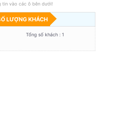
 tin vào các ô bên dưới!
SỐ LƯỢNG KHÁCH
Tổng số khách :
1