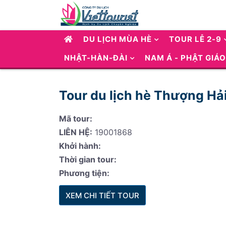
DU LỊCH MÙA HÈ
TOUR LỄ 2-9
NHẬT-HÀN-ĐÀI
NAM Á - PHẬT GIÁO
Tour du lịch hè Thượng Hả
Mã tour:
LIÊN HỆ:
19001868
Khởi hành:
Thời gian tour:
Phương tiện:
XEM CHI TIẾT TOUR