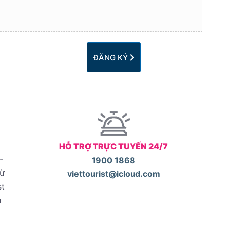
ĐĂNG KÝ
HỖ TRỢ TRỰC TUYẾN 24/7
-
1900 1868
từ
viettourist@icloud.com
st
u