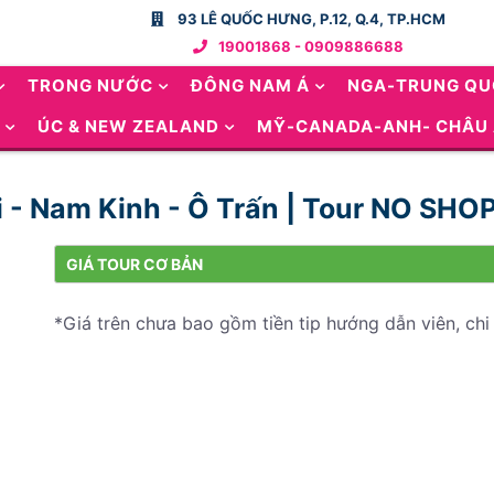
93 LÊ QUỐC HƯNG, P.12, Q.4, TP.HCM
19001868 - 0909886688
TRONG NƯỚC
ĐÔNG NAM Á
NGA-TRUNG Q
ÚC & NEW ZEALAND
MỸ-CANADA-ANH- CHÂU
i - Nam Kinh - Ô Trấn | Tour NO SH
GIÁ TOUR CƠ BẢN
*Giá trên chưa bao gồm tiền tip hướng dẫn viên, chi 