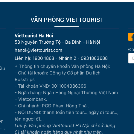
VĂN PHÒNG VIETTOURIST
Viettourist Hà Nội
58 Nguyễn Trường Tộ - Ba Đình - Hà Nội
Đă
hanoi@viettourist.com
Liên hệ: 1900 1868 - Nhánh 2 - 0931883688
+ Thông tin chuyển khoản Văn phòng Hà Nội:
Đầu
- Chủ tài khoản: Công ty Cổ phần Du lịch
Bosstrips
- Tài khoản VNĐ: 0011004386396
- Ngân hàng: Ngân Hàng Ngoại Thương Việt Nam
– Vietcombank.
- Chi nhánh: PGĐ Phạm Hồng Thái.
- NỘI DUNG: thanh toán tiền tour...,ngày đi tour...,
tên người đi...
òn
Lưu ý: Văn phòng Viettourist Hà Nội chỉ sử dụng
..,
01 tài khoản ngân hàng duy nhất như trên.