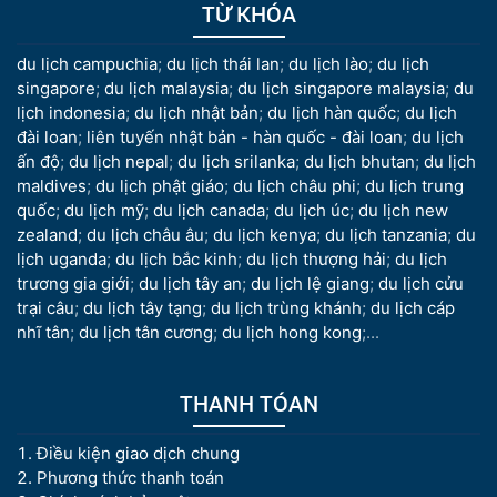
TỪ KHÓA
du lịch campuchia
;
du lịch thái lan
;
du lịch lào
;
du lịch
singapore
;
du lịch malaysia
;
du lịch singapore malaysia
;
du
lịch indonesia
;
du lịch nhật bản
;
du lịch hàn quốc
;
du lịch
đài loan
;
liên tuyến nhật bản - hàn quốc - đài loan
;
du lịch
ấn độ
;
du lịch nepal
;
du lịch srilanka
;
du lịch bhutan
;
du lịch
maldives
;
du lịch phật giáo
;
du lịch châu phi
;
du lịch trung
quốc
;
du lịch mỹ
;
du lịch canada
;
du lịch úc
;
du lịch new
zealand
;
du lịch châu âu
;
du lịch kenya
;
du lịch tanzania
;
du
lịch uganda
;
du lịch bắc kinh
;
du lịch thượng hải
;
du lịch
trương gia giới
;
du lịch tây an
;
du lịch lệ giang
;
du lịch cửu
trại câu
;
du lịch tây tạng
;
du lịch trùng khánh
;
du lịch cáp
nhĩ tân
;
du lịch tân cương
;
du lịch hong kong
;...
THANH TÓAN
Điều kiện giao dịch chung
Phương thức thanh toán