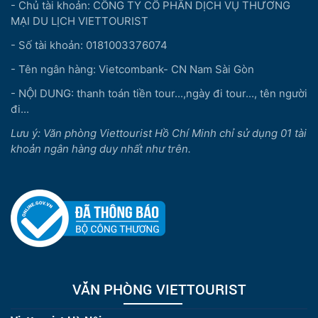
- Chủ tài khoản: CÔNG TY CỔ PHẦN DỊCH VỤ THƯƠNG
MẠI DU LỊCH VIETTOURIST
- Số tài khoản: 0181003376074
- Tên ngân hàng: Vietcombank- CN Nam Sài Gòn
- NỘI DUNG: thanh toán tiền tour...,ngày đi tour..., tên người
đi...
Lưu ý: Văn phòng Viettourist Hồ Chí Minh chỉ sử dụng 01 tài
khoản ngân hàng duy nhất như trên.
VĂN PHÒNG VIETTOURIST