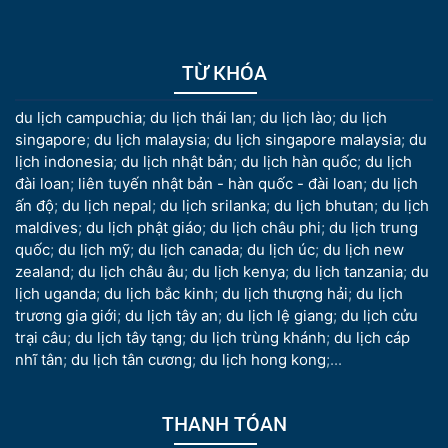
TỪ KHÓA
du lịch campuchia
;
du lịch thái lan
;
du lịch lào
;
du lịch
singapore
;
du lịch malaysia
;
du lịch singapore malaysia
;
du
lịch indonesia
;
du lịch nhật bản
;
du lịch hàn quốc
;
du lịch
đài loan
;
liên tuyến nhật bản - hàn quốc - đài loan
;
du lịch
ấn độ
;
du lịch nepal
;
du lịch srilanka
;
du lịch bhutan
;
du lịch
maldives
;
du lịch phật giáo
;
du lịch châu phi
;
du lịch trung
quốc
;
du lịch mỹ
;
du lịch canada
;
du lịch úc
;
du lịch new
zealand
;
du lịch châu âu
;
du lịch kenya
;
du lịch tanzania
;
du
lịch uganda
;
du lịch bắc kinh
;
du lịch thượng hải
;
du lịch
trương gia giới
;
du lịch tây an
;
du lịch lệ giang
;
du lịch cửu
trại câu
;
du lịch tây tạng
;
du lịch trùng khánh
;
du lịch cáp
nhĩ tân
;
du lịch tân cương
;
du lịch hong kong
;...
THANH TÓAN