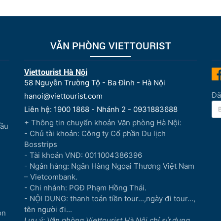
VĂN PHÒNG VIETTOURIST
Viettourist Hà Nội
58 Nguyễn Trường Tộ - Ba Đình - Hà Nội
Đă
hanoi@viettourist.com
Liên hệ: 1900 1868 - Nhánh 2 - 0931883688
+ Thông tin chuyển khoản Văn phòng Hà Nội:
Đầu
- Chủ tài khoản: Công ty Cổ phần Du lịch
Bosstrips
- Tài khoản VNĐ: 0011004386396
- Ngân hàng: Ngân Hàng Ngoại Thương Việt Nam
– Vietcombank.
- Chi nhánh: PGĐ Phạm Hồng Thái.
- NỘI DUNG: thanh toán tiền tour...,ngày đi tour...,
tên người đi...
òn
Lưu ý: Văn phòng Viettourist Hà Nội chỉ sử dụng