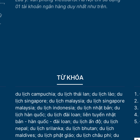
..,
01 tài khoản ngân hàng duy nhất như trên.
ử
.
TỪ KHÓA
du lịch campuchia
;
du lịch thái lan
;
du lịch lào
;
du
lịch singapore
;
du lịch malaysia
;
du lịch singapore
malaysia
;
du lịch indonesia
;
du lịch nhật bản
;
du
lịch hàn quốc
;
du lịch đài loan
;
liên tuyến nhật
bản - hàn quốc - đài loan
;
du lịch ấn độ
;
du lịch
nepal
;
du lịch srilanka
;
du lịch bhutan
;
du lịch
maldives
;
du lịch phật giáo
;
du lịch châu phi
;
du