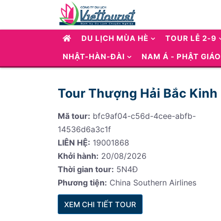
DU LỊCH MÙA HÈ
TOUR LỄ 2-9
NHẬT-HÀN-ĐÀI
NAM Á - PHẬT GIÁO
Tour Thượng Hải Bắc Kinh
Mã tour:
bfc9af04-c56d-4cee-abfb-
14536d6a3c1f
LIÊN HỆ:
19001868
Khởi hành:
20/08/2026
Thời gian tour:
5N4Đ
Phương tiện:
China Southern Airlines
XEM CHI TIẾT TOUR