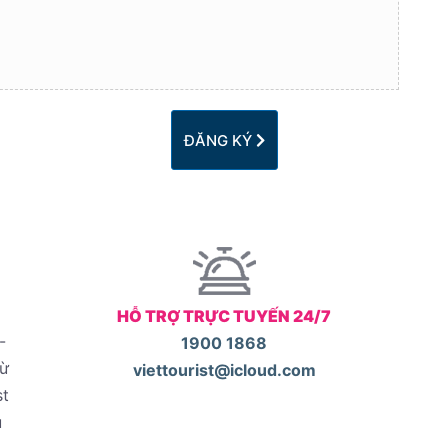
ĐĂNG KÝ
HỖ TRỢ TRỰC TUYẾN 24/7
-
1900 1868
từ
viettourist@icloud.com
st
u