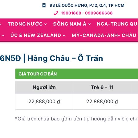
93 LÊ QUỐC HƯNG, P.12, Q.4, TP.HCM
19001868 - 0909886688
TRONG NƯỚC
ĐÔNG NAM Á
NGA-TRUNG Q
ÚC & NEW ZEALAND
MỸ-CANADA-ANH- CHÂU
 6N5Đ | Hàng Châu – Ô Trấn
GIÁ TOUR CƠ BẢN
Người lớn
Trẻ 6 - 11
22,888,000
₫
22,888,000
₫
*Giá trên chưa bao gồm tiền tip hướng dẫn viên, chi 