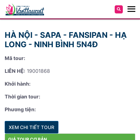
HÀ NỘI - SAPA - FANSIPAN - HẠ
LONG - NINH BÌNH 5N4Đ
Mã tour:
LIÊN HỆ:
19001868
Khởi hành:
Thời gian tour:
Phương tiện:
XEM CHI TIẾT TOUR
GIÁ TOUR CƠ BẢN