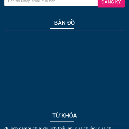
ĐĂNG KÝ
BẢN ĐỒ
TỪ KHÓA
du lịch campuchia
;
du lịch thái lan
;
du lịch lào
;
du lịch