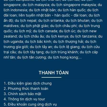
singapore
;
du lịch malaysia
;
du lịch singapore malaysia
;
du
lịch indonesia
;
du lịch nhật bản
;
du lịch hàn quốc
;
du lịch
đài loan
;
liên tuyến nhật bản - hàn quốc - đài loan
;
du lịch
ấn độ
;
du lịch nepal
;
du lịch srilanka
;
du lịch bhutan
;
du lịch
maldives
;
du lịch phật giáo
;
du lịch châu phi
;
du lịch trung
quốc
;
du lịch mỹ
;
du lịch canada
;
du lịch úc
;
du lịch new
zealand
;
du lịch châu âu
;
du lịch kenya
;
du lịch tanzania
;
du
lịch uganda
;
du lịch bắc kinh
;
du lịch thượng hải
;
du lịch
trương gia giới
;
du lịch tây an
;
du lịch lệ giang
;
du lịch cửu
trại câu
;
du lịch tây tạng
;
du lịch trùng khánh
;
du lịch cáp
nhĩ tân
;
du lịch tân cương
;
du lịch hong kong
;...
THANH TÓAN
Điều kiện giao dịch chung
Phương thức thanh toán
Chính sách bảo mật
Thông tin dịch vụ tour
Điều khoản cung ứng dịch vụ