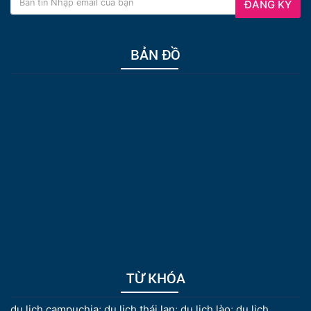
ĐĂNG KÝ
BẢN ĐỒ
TỪ KHÓA
du lịch campuchia
;
du lịch thái lan
;
du lịch lào
;
du lịch