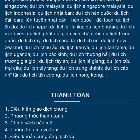
singapore
;
du lịch malaysia
;
du lịch singapore malaysia
;
du
lịch indonesia
;
du lịch nhật bản
;
du lịch hàn quốc
;
du lịch
đài loan
;
liên tuyến nhật bản - hàn quốc - đài loan
;
du lịch
ấn độ
;
du lịch nepal
;
du lịch srilanka
;
du lịch bhutan
;
du lịch
maldives
;
du lịch phật giáo
;
du lịch châu phi
;
du lịch trung
quốc
;
du lịch mỹ
;
du lịch canada
;
du lịch úc
;
du lịch new
zealand
;
du lịch châu âu
;
du lịch kenya
;
du lịch tanzania
;
du
lịch uganda
;
du lịch bắc kinh
;
du lịch thượng hải
;
du lịch
trương gia giới
;
du lịch tây an
;
du lịch lệ giang
;
du lịch cửu
trại câu
;
du lịch tây tạng
;
du lịch trùng khánh
;
du lịch cáp
nhĩ tân
;
du lịch tân cương
;
du lịch hong kong
;...
THANH TÓAN
Điều kiện giao dịch chung
Phương thức thanh toán
Chính sách bảo mật
Thông tin dịch vụ tour
Điều khoản cung ứng dịch vụ