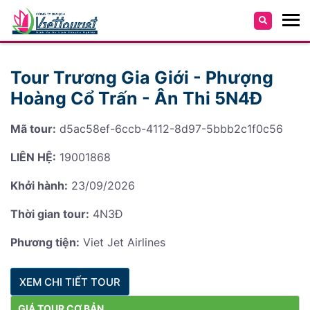
Tour Trương Gia Giới - Phượng
Hoàng Cổ Trấn - Ân Thi 5N4Đ
Mã tour:
d5ac58ef-6ccb-4112-8d97-5bbb2c1f0c56
LIÊN HỆ:
19001868
Khởi hành:
23/09/2026
Thời gian tour:
4N3Đ
Phương tiện:
Viet Jet Airlines
XEM CHI TIẾT TOUR
GIÁ TOUR CƠ BẢN