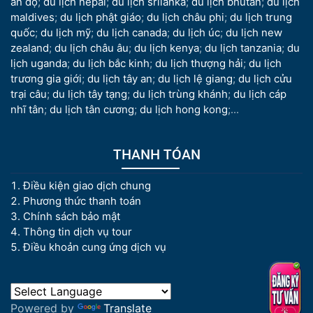
ấn độ
;
du lịch nepal
;
du lịch srilanka
;
du lịch bhutan
;
du lịch
maldives
;
du lịch phật giáo
;
du lịch châu phi
;
du lịch trung
quốc
;
du lịch mỹ
;
du lịch canada
;
du lịch úc
;
du lịch new
zealand
;
du lịch châu âu
;
du lịch kenya
;
du lịch tanzania
;
du
lịch uganda
;
du lịch bắc kinh
;
du lịch thượng hải
;
du lịch
trương gia giới
;
du lịch tây an
;
du lịch lệ giang
;
du lịch cửu
trại câu
;
du lịch tây tạng
;
du lịch trùng khánh
;
du lịch cáp
nhĩ tân
;
du lịch tân cương
;
du lịch hong kong
;...
THANH TÓAN
Điều kiện giao dịch chung
Phương thức thanh toán
Chính sách bảo mật
Thông tin dịch vụ tour
Điều khoản cung ứng dịch vụ
Powered by
Translate