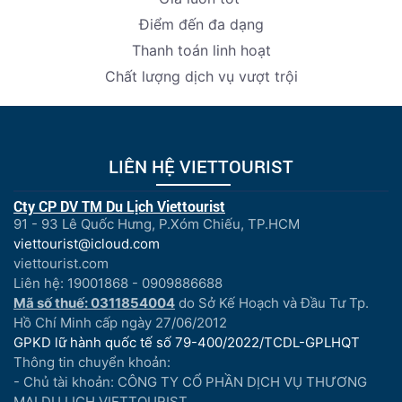
Điểm đến đa dạng
Thanh toán linh hoạt
Chất lượng dịch vụ vượt trội
LIÊN HỆ VIETTOURIST
Cty CP DV TM Du Lịch Viettourist
91 - 93 Lê Quốc Hưng, P.Xóm Chiếu, TP.HCM
viettourist@icloud.com
viettourist.com
Liên hệ: 19001868 - 0909886688
Mã số thuế: 0311854004
do Sở Kế Hoạch và Đầu Tư Tp.
Hồ Chí Minh cấp ngày 27/06/2012
GPKD lữ hành quốc tế số 79-400/2022/TCDL-GPLHQT
Thông tin chuyển khoản:
- Chủ tài khoản: CÔNG TY CỔ PHẦN DỊCH VỤ THƯƠNG
MẠI DU LỊCH VIETTOURIST