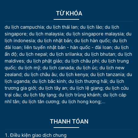
TỪ KHÓA
du lịch campuchia
;
du lịch thái lan
;
du lịch lào
;
du lịch
singapore
;
du lịch malaysia
;
du lịch singapore malaysia
;
du
lịch indonesia
;
du lịch nhật bản
;
du lịch hàn quốc
;
du lịch
đài loan
;
liên tuyến nhật bản - hàn quốc - đài loan
;
du lịch
ấn độ
;
du lịch nepal
;
du lịch srilanka
;
du lịch bhutan
;
du lịch
maldives
;
du lịch phật giáo
;
du lịch châu phi
;
du lịch trung
quốc
;
du lịch mỹ
;
du lịch canada
;
du lịch úc
;
du lịch new
zealand
;
du lịch châu âu
;
du lịch kenya
;
du lịch tanzania
;
du
lịch uganda
;
du lịch bắc kinh
;
du lịch thượng hải
;
du lịch
trương gia giới
;
du lịch tây an
;
du lịch lệ giang
;
du lịch cửu
trại câu
;
du lịch tây tạng
;
du lịch trùng khánh
;
du lịch cáp
nhĩ tân
;
du lịch tân cương
;
du lịch hong kong
;...
THANH TÓAN
Điều kiện giao dịch chung