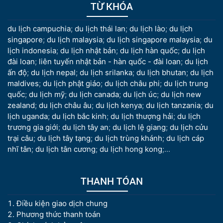
TỪ KHÓA
du lịch campuchia
;
du lịch thái lan
;
du lịch lào
;
du lịch
singapore
;
du lịch malaysia
;
du lịch singapore malaysia
;
du
lịch indonesia
;
du lịch nhật bản
;
du lịch hàn quốc
;
du lịch
đài loan
;
liên tuyến nhật bản - hàn quốc - đài loan
;
du lịch
ấn độ
;
du lịch nepal
;
du lịch srilanka
;
du lịch bhutan
;
du lịch
maldives
;
du lịch phật giáo
;
du lịch châu phi
;
du lịch trung
quốc
;
du lịch mỹ
;
du lịch canada
;
du lịch úc
;
du lịch new
zealand
;
du lịch châu âu
;
du lịch kenya
;
du lịch tanzania
;
du
lịch uganda
;
du lịch bắc kinh
;
du lịch thượng hải
;
du lịch
trương gia giới
;
du lịch tây an
;
du lịch lệ giang
;
du lịch cửu
trại câu
;
du lịch tây tạng
;
du lịch trùng khánh
;
du lịch cáp
nhĩ tân
;
du lịch tân cương
;
du lịch hong kong
;...
THANH TÓAN
Điều kiện giao dịch chung
Phương thức thanh toán