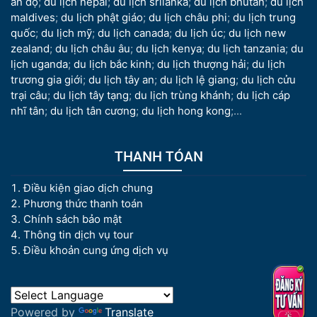
ấn độ
;
du lịch nepal
;
du lịch srilanka
;
du lịch bhutan
;
du lịch
maldives
;
du lịch phật giáo
;
du lịch châu phi
;
du lịch trung
quốc
;
du lịch mỹ
;
du lịch canada
;
du lịch úc
;
du lịch new
zealand
;
du lịch châu âu
;
du lịch kenya
;
du lịch tanzania
;
du
lịch uganda
;
du lịch bắc kinh
;
du lịch thượng hải
;
du lịch
trương gia giới
;
du lịch tây an
;
du lịch lệ giang
;
du lịch cửu
trại câu
;
du lịch tây tạng
;
du lịch trùng khánh
;
du lịch cáp
nhĩ tân
;
du lịch tân cương
;
du lịch hong kong
;...
THANH TÓAN
Điều kiện giao dịch chung
Phương thức thanh toán
Chính sách bảo mật
Thông tin dịch vụ tour
Điều khoản cung ứng dịch vụ
Powered by
Translate