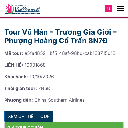
Tour Vũ Hán – Trương Gia Giới –
Phượng Hoàng Cổ Trấn 8N7Đ
Mã tour:
e5fad859-1bf5-48af-98bd-cab138715d18
LIÊN HỆ:
19001868
Khởi hành:
10/10/2026
Thời gian tour:
7N6Đ
Phương tiện:
China Southern Airlines
XEM CHI TIẾT TOUR
GIÁ TOUR CƠ BẢN