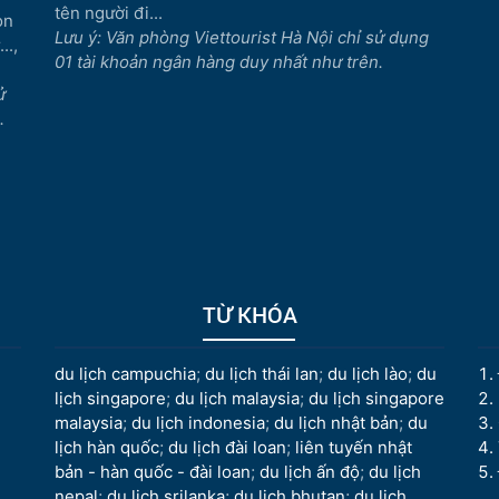
tên người đi...
òn
Lưu ý: Văn phòng Viettourist Hà Nội chỉ sử dụng
..,
01 tài khoản ngân hàng duy nhất như trên.
ử
.
TỪ KHÓA
du lịch campuchia
;
du lịch thái lan
;
du lịch lào
;
du
lịch singapore
;
du lịch malaysia
;
du lịch singapore
malaysia
;
du lịch indonesia
;
du lịch nhật bản
;
du
lịch hàn quốc
;
du lịch đài loan
;
liên tuyến nhật
bản - hàn quốc - đài loan
;
du lịch ấn độ
;
du lịch
nepal
;
du lịch srilanka
;
du lịch bhutan
;
du lịch