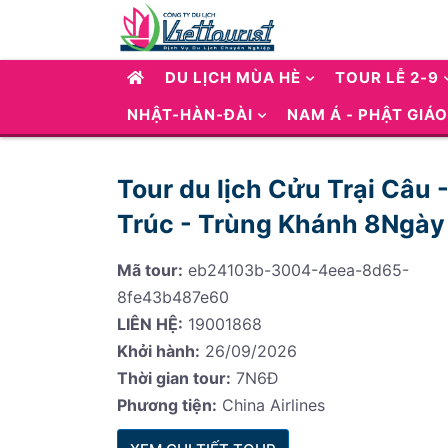
DU LỊCH MÙA HÈ
TOUR LỄ 2-9
NHẬT-HÀN-ĐÀI
NAM Á - PHẬT GIÁO
Tour du lịch Cửu Trại Câu 
Trúc - Trùng Khánh 8Ngà
Mã tour:
eb24103b-3004-4eea-8d65-
8fe43b487e60
LIÊN HỆ:
19001868
Khởi hành:
26/09/2026
Thời gian tour:
7N6Đ
Phương tiện:
China Airlines