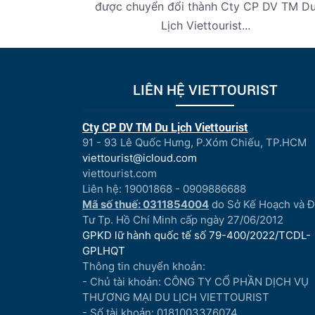
được chuyển đổi thành Cty CP DV TM D
Lịch Viettourist...
LIÊN HỆ VIETTOURIST
Cty CP DV TM Du Lịch Viettourist
91 - 93 Lê Quốc Hưng, P.Xóm Chiếu, TP.HCM
viettourist@icloud.com
viettourist.com
Liên hệ: 19001868 - 0909886688
Mã số thuế: 0311854004
do Sở Kế Hoạch và 
Tư Tp. Hồ Chí Minh cấp ngày 27/06/2012
GPKD lữ hành quốc tế số 79-400/2022/TCDL-
GPLHQT
Thông tin chuyển khoản:
- Chủ tài khoản: CÔNG TY CỔ PHẦN DỊCH VỤ
THƯƠNG MẠI DU LỊCH VIETTOURIST
- Số tài khoản: 0181003376074