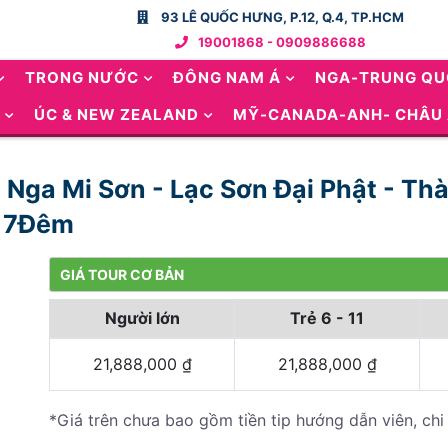
93 LÊ QUỐC HƯNG, P.12, Q.4, TP.HCM
19001868 - 0909886688
TRONG NƯỚC
ĐÔNG NAM Á
NGA-TRUNG Q
ÚC & NEW ZEALAND
MỸ-CANADA-ANH- CHÂU
- Nga Mi Sơn - Lạc Sơn Đại Phật - T
y 7Đêm
GIÁ TOUR CƠ BẢN
Người lớn
Trẻ 6 - 11
21,888,000
₫
21,888,000
₫
*Giá trên chưa bao gồm tiền tip hướng dẫn viên, chi 