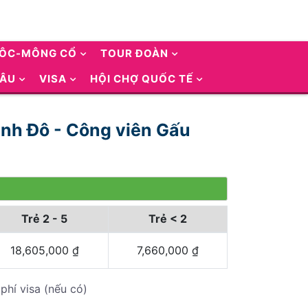
UÔC-MÔNG CỔ
TOUR ĐOÀN
 ÂU
VISA
HỘI CHỢ QUỐC TẾ
hành Đô - Công viên Gấu
Trẻ 2 - 5
Trẻ < 2
18,605,000
₫
7,660,000
₫
phí visa (nếu có)