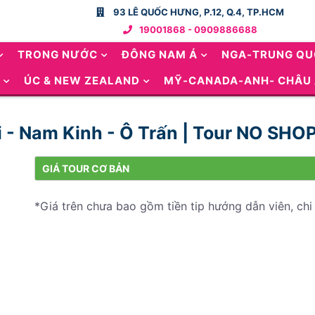
93 LÊ QUỐC HƯNG, P.12, Q.4, TP.HCM
19001868 - 0909886688
TRONG NƯỚC
ĐÔNG NAM Á
NGA-TRUNG Q
ÚC & NEW ZEALAND
MỸ-CANADA-ANH- CHÂU
i - Nam Kinh - Ô Trấn | Tour NO SH
GIÁ TOUR CƠ BẢN
*Giá trên chưa bao gồm tiền tip hướng dẫn viên, chi 