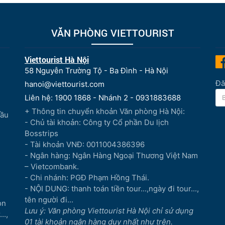
VĂN PHÒNG VIETTOURIST
Viettourist Hà Nội
58 Nguyễn Trường Tộ - Ba Đình - Hà Nội
Đă
hanoi@viettourist.com
Liên hệ: 1900 1868 - Nhánh 2 - 0931883688
+ Thông tin chuyển khoản Văn phòng Hà Nội:
Đầu
- Chủ tài khoản: Công ty Cổ phần Du lịch
Bosstrips
- Tài khoản VNĐ: 0011004386396
- Ngân hàng: Ngân Hàng Ngoại Thương Việt Nam
– Vietcombank.
- Chi nhánh: PGĐ Phạm Hồng Thái.
- NỘI DUNG: thanh toán tiền tour...,ngày đi tour...,
tên người đi...
òn
Lưu ý: Văn phòng Viettourist Hà Nội chỉ sử dụng
..,
01 tài khoản ngân hàng duy nhất như trên.