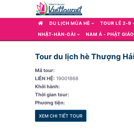
DU LỊCH MÙA HÈ
TOUR LỄ 2-9
NHẬT-HÀN-ĐÀI
NAM Á - PHẬT GIÁO
Tour du lịch hè Thượng Hả
Mã tour:
LIÊN HỆ:
19001868
Khởi hành:
Thời gian tour:
Phương tiện:
XEM CHI TIẾT TOUR