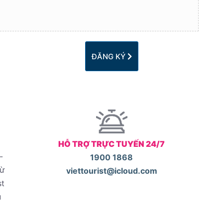
ĐĂNG KÝ
HỖ TRỢ TRỰC TUYẾN 24/7
-
1900 1868
từ
viettourist@icloud.com
st
u