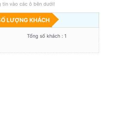
 tin vào các ô bên dưới!
SỐ LƯỢNG KHÁCH
Tổng số khách :
1