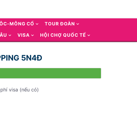
UÔC-MÔNG CỔ
TOUR ĐOÀN
 ÂU
VISA
HỘI CHỢ QUỐC TẾ
OPPING 5N4Đ
phí visa (nếu có)