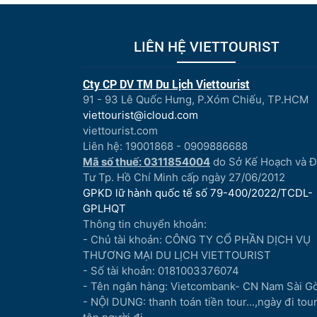
LIÊN HỆ VIETTOURIST
Cty CP DV TM Du Lịch Viettourist
91 - 93 Lê Quốc Hưng, P.Xóm Chiếu, TP.HCM
viettourist@icloud.com
viettourist.com
Liên hệ: 19001868 - 0909886688
Mã số thuế: 0311854004
do Sở Kế Hoạch và 
Tư Tp. Hồ Chí Minh cấp ngày 27/06/2012
GPKD lữ hành quốc tế số 79-400/2022/TCDL-
GPLHQT
Thông tin chuyển khoản:
- Chủ tài khoản: CÔNG TY CỔ PHẦN DỊCH VỤ
THƯƠNG MẠI DU LỊCH VIETTOURIST
- Số tài khoản: 0181003376074
- Tên ngân hàng: Vietcombank- CN Nam Sài G
- NỘI DUNG: thanh toán tiền tour...,ngày đi tour.