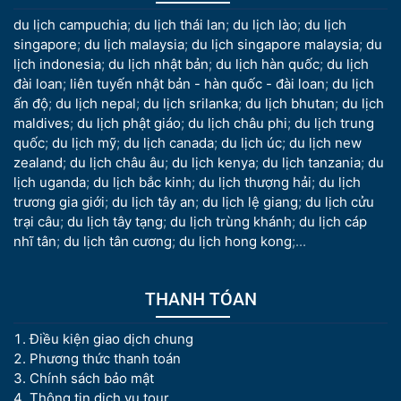
du lịch campuchia
;
du lịch thái lan
;
du lịch lào
;
du lịch
singapore
;
du lịch malaysia
;
du lịch singapore malaysia
;
du
lịch indonesia
;
du lịch nhật bản
;
du lịch hàn quốc
;
du lịch
đài loan
;
liên tuyến nhật bản - hàn quốc - đài loan
;
du lịch
ấn độ
;
du lịch nepal
;
du lịch srilanka
;
du lịch bhutan
;
du lịch
maldives
;
du lịch phật giáo
;
du lịch châu phi
;
du lịch trung
quốc
;
du lịch mỹ
;
du lịch canada
;
du lịch úc
;
du lịch new
zealand
;
du lịch châu âu
;
du lịch kenya
;
du lịch tanzania
;
du
lịch uganda
;
du lịch bắc kinh
;
du lịch thượng hải
;
du lịch
trương gia giới
;
du lịch tây an
;
du lịch lệ giang
;
du lịch cửu
trại câu
;
du lịch tây tạng
;
du lịch trùng khánh
;
du lịch cáp
nhĩ tân
;
du lịch tân cương
;
du lịch hong kong
;...
THANH TÓAN
Điều kiện giao dịch chung
Phương thức thanh toán
Chính sách bảo mật
Thông tin dịch vụ tour