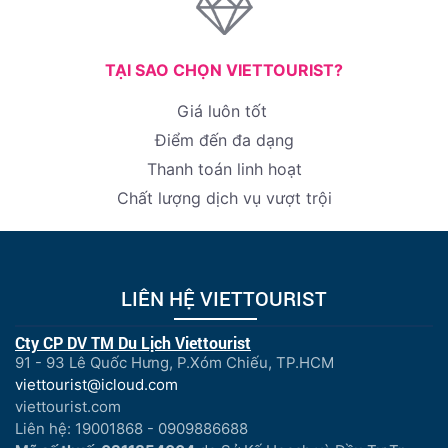
TẠI SAO CHỌN VIETTOURIST?
Giá luôn tốt
Điểm đến đa dạng
Thanh toán linh hoạt
Chất lượng dịch vụ vượt trội
LIÊN HỆ VIETTOURIST
Cty CP DV TM Du Lịch Viettourist
91 - 93 Lê Quốc Hưng, P.Xóm Chiếu, TP.HCM
viettourist@icloud.com
viettourist.com
Liên hệ: 19001868 - 0909886688