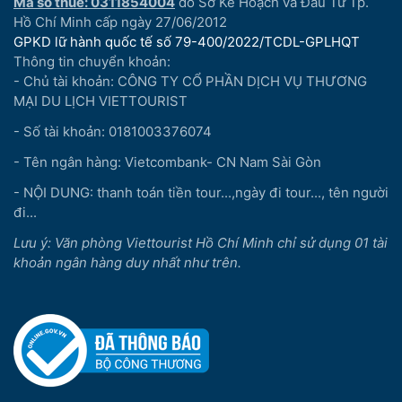
Mã số thuế: 0311854004
do Sở Kế Hoạch và Đầu Tư Tp.
Hồ Chí Minh cấp ngày 27/06/2012
GPKD lữ hành quốc tế số 79-400/2022/TCDL-GPLHQT
Thông tin chuyển khoản:
- Chủ tài khoản: CÔNG TY CỔ PHẦN DỊCH VỤ THƯƠNG
MẠI DU LỊCH VIETTOURIST
- Số tài khoản: 0181003376074
- Tên ngân hàng: Vietcombank- CN Nam Sài Gòn
- NỘI DUNG: thanh toán tiền tour...,ngày đi tour..., tên người
đi...
Lưu ý: Văn phòng Viettourist Hồ Chí Minh chỉ sử dụng 01 tài
khoản ngân hàng duy nhất như trên.