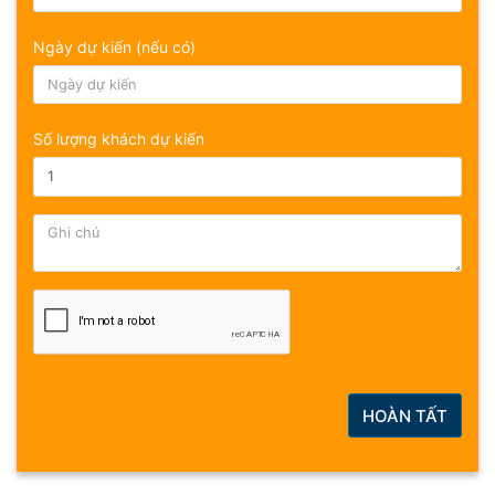
Ngày dự kiến (nếu có)
Số lượng khách dự kiến
HOÀN TẤT