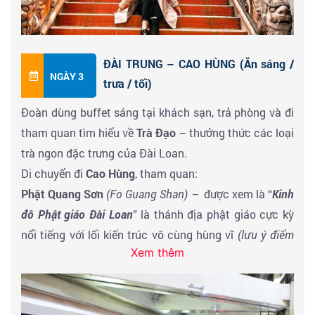
Đài Trung.
ĐÀI TRUNG – CAO HÙNG (Ăn sáng /
NGÀY 3
trưa / tối)
Đoàn dùng buffet sáng tại khách sạn, trả phòng và đi
tham quan tìm hiểu về
Trà Đạo
– thưởng thức các loại
trà ngon đặc trưng của Đài Loan.
Di chuyển đi
Cao Hùng
, tham quan:
Phật Quang Sơn
(Fo Guang Shan) –
được xem là “
Kinh
đô Phật giáo Đài Loan
” là thánh địa phật giáo cực kỳ
nổi tiếng với lối kiến trúc vô cùng hùng vĩ
(lưu ý điểm
Xem thêm
này đóng cửa thứ 2 hàng tuần)
Đầm Liên Trì
– khu du lịch với những mô hình biểu
tượng cho nền nghệ thuật kiến trúc Đài Loan. Nơi đây