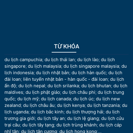
TỪ KHÓA
du lịch campuchia
;
du lịch thái lan
;
du lịch lào
;
du lịch
singapore
;
du lịch malaysia
;
du lịch singapore malaysia
;
du
lịch indonesia
;
du lịch nhật bản
;
du lịch hàn quốc
;
du lịch
đài loan
;
liên tuyến nhật bản - hàn quốc - đài loan
;
du lịch
ấn độ
;
du lịch nepal
;
du lịch srilanka
;
du lịch bhutan
;
du lịch
maldives
;
du lịch phật giáo
;
du lịch châu phi
;
du lịch trung
quốc
;
du lịch mỹ
;
du lịch canada
;
du lịch úc
;
du lịch new
zealand
;
du lịch châu âu
;
du lịch kenya
;
du lịch tanzania
;
du
lịch uganda
;
du lịch bắc kinh
;
du lịch thượng hải
;
du lịch
trương gia giới
;
du lịch tây an
;
du lịch lệ giang
;
du lịch cửu
trại câu
;
du lịch tây tạng
;
du lịch trùng khánh
;
du lịch cáp
nhĩ tân
;
du lịch tân cương
;
du lịch hong kong
;...