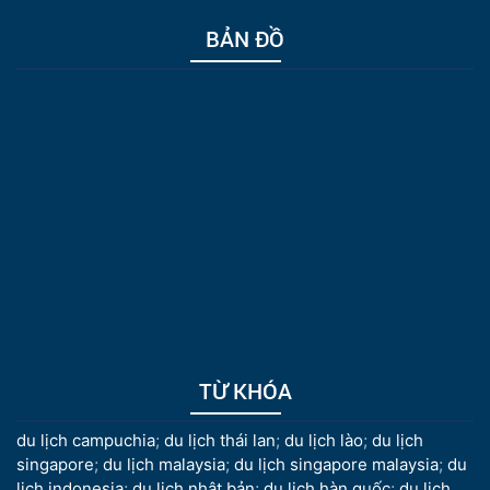
BẢN ĐỒ
TỪ KHÓA
du lịch campuchia
;
du lịch thái lan
;
du lịch lào
;
du lịch
singapore
;
du lịch malaysia
;
du lịch singapore malaysia
;
du
lịch indonesia
;
du lịch nhật bản
;
du lịch hàn quốc
;
du lịch