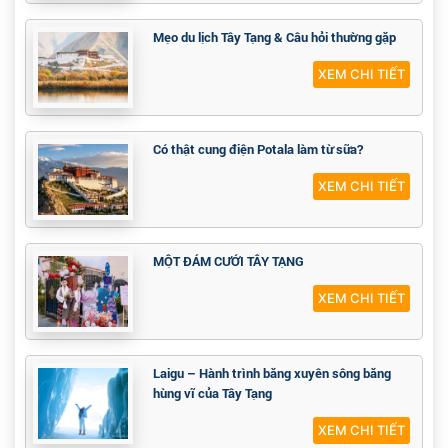
Mẹo du lịch Tây Tạng & Câu hỏi thường gặp
XEM CHI TIẾT
Có thật cung điện Potala làm từ sữa?
XEM CHI TIẾT
MỘT ĐÁM CƯỚI TÂY TẠNG
XEM CHI TIẾT
Laigu – Hành trình băng xuyên sông băng
hùng vĩ của Tây Tạng
XEM CHI TIẾT