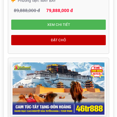
Phương tiện: MÁY BAY
89,888,000 đ
79,888,000 đ
XEM CHI TIẾT
ĐẶT CHỖ