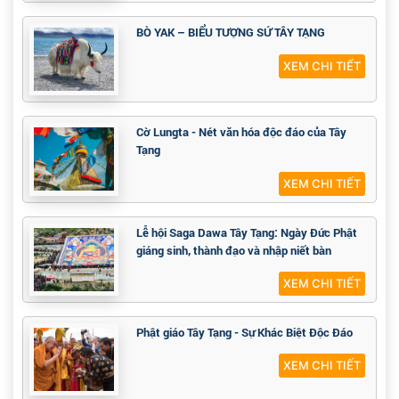
BÒ YAK – BIỂU TƯỢNG SỨ TÂY TẠNG
XEM CHI TIẾT
Cờ Lungta - Nét văn hóa độc đáo của Tây
Tạng
XEM CHI TIẾT
Lễ hội Saga Dawa Tây Tạng: Ngày Đức Phật
giáng sinh, thành đạo và nhập niết bàn
XEM CHI TIẾT
Phật giáo Tây Tạng - Sự Khác Biệt Độc Đáo
XEM CHI TIẾT