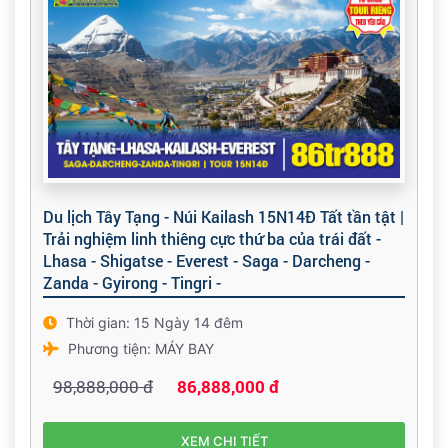
Du lịch Tây Tạng - Núi Kailash 15N14Đ Tất tần tật |
Trải nghiệm linh thiêng cực thứ ba của trái đất -
Lhasa - Shigatse - Everest - Saga - Darcheng -
Zanda - Gyirong - Tingri -
Thời gian: 15 Ngày 14 đêm
Phương tiện: MÁY BAY
98,888,000 đ
86,888,000 đ
XEM CHI TIẾT