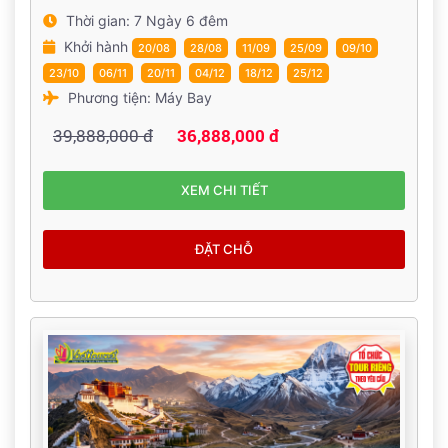
Thời gian: 7 Ngày 6 đêm
Khởi hành
20/08
28/08
11/09
25/09
09/10
23/10
06/11
20/11
04/12
18/12
25/12
Phương tiện: Máy Bay
39,888,000 đ
36,888,000 đ
XEM CHI TIẾT
ĐẶT CHỖ