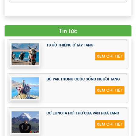
Tin tức
10 HỒ THIÊNG Ở TÂY TẠNG
XEM CHI TIẾT
BÒ YAK TRONG CUỘC SỐNG NGƯỜI TẠNG
XEM CHI TIẾT
CỜ LUNGTA HƠI THỞ CỦA VĂN HOÁ TẠNG
XEM CHI TIẾT