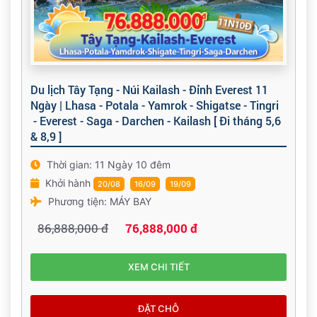
Du lịch Tây Tạng - Núi Kailash - Đỉnh Everest 11
Ngày | Lhasa - Potala - Yamrok - Shigatse - Tingri
- Everest - Saga - Darchen - Kailash [ Đi tháng 5,6
& 8,9 ]
Thời gian: 11 Ngày 10 đêm
Khởi hành
20/08
16/09
19/09
Phương tiện: MÁY BAY
86,888,000 đ
76,888,000 đ
XEM CHI TIẾT
ĐẶT CHỖ