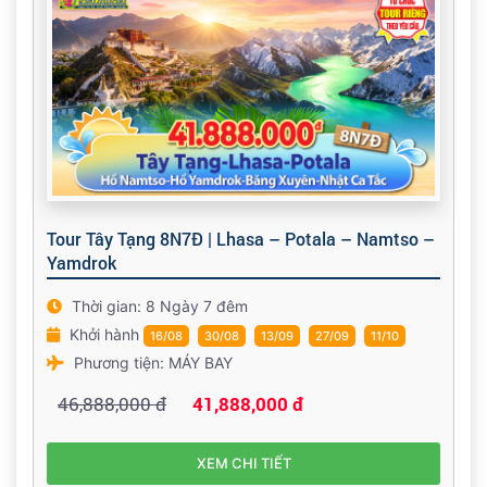
Tour Tây Tạng 8N7Đ | Lhasa – Potala – Namtso –
Yamdrok
Thời gian: 8 Ngày 7 đêm
Khởi hành
16/08
30/08
13/09
27/09
11/10
Phương tiện: MÁY BAY
46,888,000 đ
41,888,000 đ
XEM CHI TIẾT