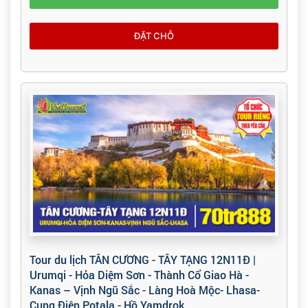
ĐẶT CHỖ
Tour du lịch TÂN CƯƠNG - TÂY TẠNG 12N11Đ |
Urumqi - Hỏa Diệm Sơn - Thành Cổ Giao Hà -
Kanas – Vịnh Ngũ Sắc - Làng Hoà Mộc- Lhasa-
Cung Điện Potala - Hồ Yamdrok