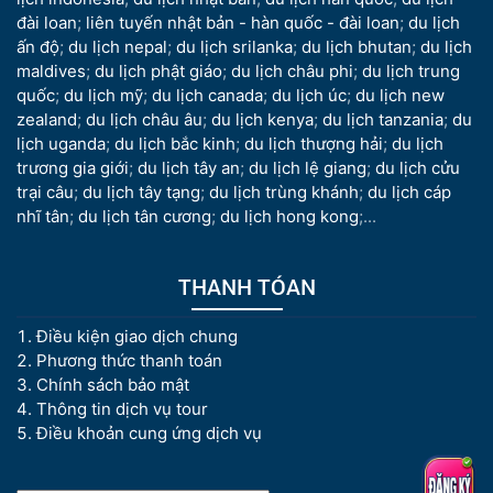
đài loan
;
liên tuyến nhật bản - hàn quốc - đài loan
;
du lịch
ấn độ
;
du lịch nepal
;
du lịch srilanka
;
du lịch bhutan
;
du lịch
maldives
;
du lịch phật giáo
;
du lịch châu phi
;
du lịch trung
quốc
;
du lịch mỹ
;
du lịch canada
;
du lịch úc
;
du lịch new
zealand
;
du lịch châu âu
;
du lịch kenya
;
du lịch tanzania
;
du
lịch uganda
;
du lịch bắc kinh
;
du lịch thượng hải
;
du lịch
trương gia giới
;
du lịch tây an
;
du lịch lệ giang
;
du lịch cửu
trại câu
;
du lịch tây tạng
;
du lịch trùng khánh
;
du lịch cáp
nhĩ tân
;
du lịch tân cương
;
du lịch hong kong
;...
THANH TÓAN
Điều kiện giao dịch chung
Phương thức thanh toán
Chính sách bảo mật
Thông tin dịch vụ tour
Điều khoản cung ứng dịch vụ