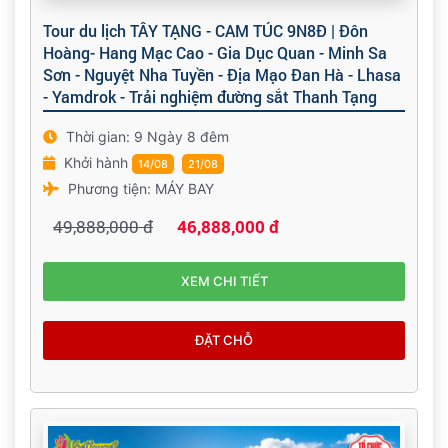
Tour du lịch TÂY TẠNG - CAM TÚC 9N8Đ | Đôn
Hoàng- Hang Mạc Cao - Gia Dục Quan - Minh Sa
Sơn - Nguyệt Nha Tuyền - Địa Mạo Đan Hà - Lhasa
- Yamdrok - Trải nghiệm đường sắt Thanh Tạng
Thời gian: 9 Ngày 8 đêm
Khởi hành
14/08
21/08
Phương tiện: MÁY BAY
49,888,000 đ
46,888,000 đ
XEM CHI TIẾT
ĐẶT CHỖ