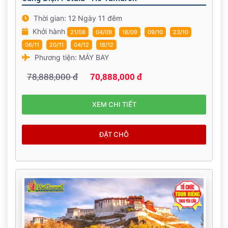
Thời gian: 12 Ngày 11 đêm
Khởi hành
21/08
04/09
18/09
09/10
23/10
06/11
20/11
04/12
18/12
Phương tiện: MÁY BAY
78,888,000 đ
70,888,000 đ
XEM CHI TIẾT
ĐẶT CHỖ